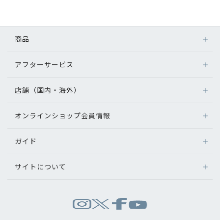
初めてのお客様へ
商品
アフターサービス
アフターサービス
メガネ
会社情報
レンズ
店舗（国内・海外）
アフターサービス
サングラス
会社概要
メガネの保証について
補聴器
オンラインショップ会員情報
店舗検索
メガネの不具合、修理について
コンタクトレンズ
パリミキについて
海外店舗のご案内
補聴器に関するアフターサービス
ガイド
ログイン
グッズ・小物
よくあるご質問
新規会員登録
採用情報
サイトについて
オンラインショップご利用ガイド
メガネの選び方
パリミキについて
お問い合わせ
お問い合わせ
運営会社情報
試着について