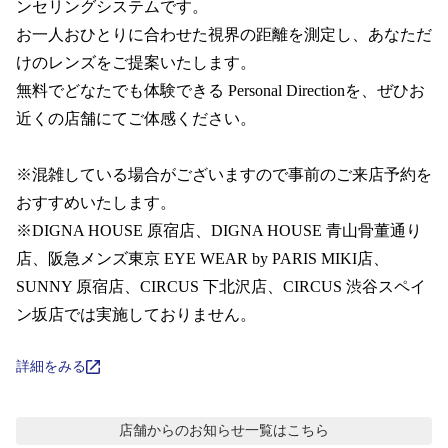
コンテンツを探す
ンセリングシステムです。  

お一人おひとりに合わせた視界の距離を測定し、あなただ
スタッフコンテンツ
けのレンズをご提案いたします。

無料でどなたでも体験できる Personal Directionを、ぜひお
スタッフコンテンツ一覧
近くの店舗にてご体感ください。

コーディネート
※混雑している場合がございますので事前のご来店予約を
おすすめいたします。 

※DIGNA HOUSE 原宿店、DIGNA HOUSE 青山骨董通り
レビュー
店、阪急メンズ東京 EYE WEAR by PARIS MIKI店、 
SUNNY 原宿店、CIRCUS 下北沢店、CIRCUS 渋谷スペイ
ブログ
ン坂店では実施しておりません。
お知らせ
詳細をみる
目のまめちしき
店舗からのお知らせ
一覧はこちら