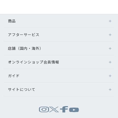
初めてのお客様へ
商品
アフターサービス
アフターサービス
メガネ
会社情報
レンズ
店舗（国内・海外）
アフターサービス
サングラス
会社概要
メガネの保証について
補聴器
オンラインショップ会員情報
店舗検索
メガネの不具合、修理について
コンタクトレンズ
パリミキについて
海外店舗のご案内
補聴器に関するアフターサービス
ガイド
ログイン
グッズ・小物
よくあるご質問
新規会員登録
採用情報
サイトについて
オンラインショップご利用ガイド
メガネの選び方
パリミキについて
お問い合わせ
お問い合わせ
運営会社情報
試着について