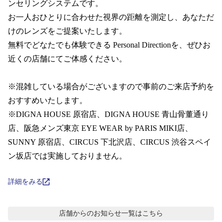
コンテンツを探す
ンセリングシステムです。  

お一人おひとりに合わせた視界の距離を測定し、あなただ
スタッフコンテンツ
けのレンズをご提案いたします。

無料でどなたでも体験できる Personal Directionを、ぜひお
スタッフコンテンツ一覧
近くの店舗にてご体感ください。

コーディネート
※混雑している場合がございますので事前のご来店予約を
おすすめいたします。 

※DIGNA HOUSE 原宿店、DIGNA HOUSE 青山骨董通り
レビュー
店、阪急メンズ東京 EYE WEAR by PARIS MIKI店、 
SUNNY 原宿店、CIRCUS 下北沢店、CIRCUS 渋谷スペイ
ブログ
ン坂店では実施しておりません。
お知らせ
詳細をみる
目のまめちしき
店舗からのお知らせ
一覧はこちら