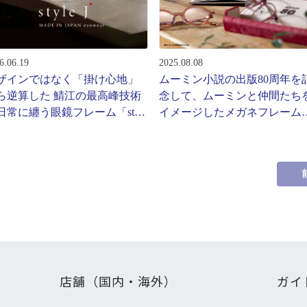
ターサービス
多角形
多角形
報
6.06.19
2025.08.08
概要
ザインではなく「掛け心地」
ムーミン小説の出版80周年を
ミキについて
ら逆算した 鯖江の最高峰技術
念して、ムーミンと仲間たち
日常に纏う眼鏡フレーム「style
イメージしたメガネフレーム
情報
」から新作登場
弾がパリミキから登場！
い合わせ
店舗（国内・海外）
ガイ