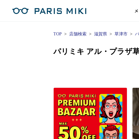
メ
TOP
店舗検索
滋賀県
草津市
マイページ
パリミキのスタンダードレンズ
コンタクトレンズ
ハイグレ
コンテ
形から
形から
グッズ
メガネフレーム一覧
サングラス一覧
補聴器TOPページ
パリミキ アル・プラザ
スタッ
Opera Club会員
単焦点
花粉
単焦点レンズ
1日使い捨てレンズ
MEN
MEN
「聞こえ」について
※店舗で会員登録された方
ス
遠近両
フェ
遠近両用レンズ
1日使い捨てレンズ（カラー）
WOMEN
WOMEN
ご利用の流れ
オンラインショップ会員
コ
※オンラインで会員登録された方
室内用
SU
スマホイージー
2週間交換レンズ
UNISEX
UNISEX
レ
お手
店舗を探す
室内用（近々・中近）レンズ
2週間交換レンズ（カラー）
KIDS
KIDS
ブ
ムー
店舗検索/来店予約
ブランド一覧を見る
ブランド一覧を見る
お知
商品を探す
目の
メガネ
初め