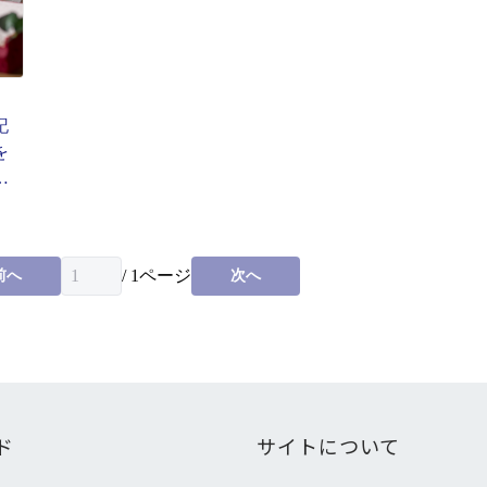
記
を
第3
/
1
ページ
前へ
次へ
ド
サイトについて