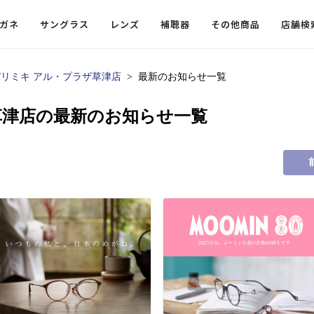
ガネ
サングラス
レンズ
補聴器
その他商品
店舗検
パリミキ アル・プラザ草津店
最新のお知らせ一覧
ードレンズ
ンツを探す
探す
探す
・小物
機能性レンズ
価格から探す
価格から探す
草津店の最新のお知らせ一覧
フコンテンツ
レンズ
・飛沫対策メガネ
ウェリントン
ウェリントン
偏光機能レンズ
～￥10,000
～￥10,000
ルテイ
タッフコンテンツ一覧
用レンズ
リシモ猫部
スクエア（四角）
スクエア（四角）
調光レンズ
￥10,001～￥20,000
￥10,001～￥20,000
ゴルフ
ーディネート
（近々・中近）レンズ
N DELIGHT（サンデライト）
ラウンド（丸）
ラウンド（丸）
キャスリーBS Light
￥20,001～￥30,000
￥20,001～￥30,000
抗菌機
ビュー
入れグッズ
ボストン
ボストン
乱視用レンズ
￥30,001～￥40,000
￥30,001～￥40,000
KUMOR
ログ
ミングッズ
フォックス
フォックス
タフクリアコートレンズ
￥40,001～￥50,000
￥40,001～￥50,000
エクスプ
らせ
オーバル
オーバル
￥50,001～
￥50,001～
まめちしき
子ども近視レンズ
ボスリントン
ボスリントン
てのお客様へ
クラウンパント
クラウンパント