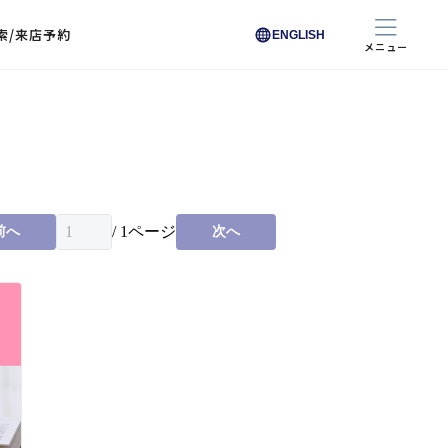
索/来店予約
ENGLISH
メニュー
色から探す
色から探す
お悩みからレンズを探す
ン保護レンズ
ブラック
ブラック
ブラウン
ブラウン
ゴールド
ゴールド
シルバー
シルバー
クリア
クリア
充実のレンズサービス
ピンク
ピンク
グレー
グレー
ホワイト
ホワイト
レッド
レッド
ブルー
ブルー
専用レンズ
イエロー
イエロー
グリーン
グリーン
パープル
パープル
オレンジ
オレンジ
/
1
ページ
前へ
次へ
レンズ交換
能付きコートレンズ
レンズの選び方
I 291 くもりにくい
レス レンズ サービス