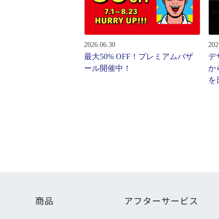
レンズ
アフ
サングラス
会社情
補聴器
2026.06.30
202
会社
コンタクトレンズ
最大50% OFF！プレミアムバザ
デ
パリ
ール開催中！
か
グッズ・小物
を
採用
J
ブランドを探す
お問
ブランド一覧
English
商品
アフターサービス