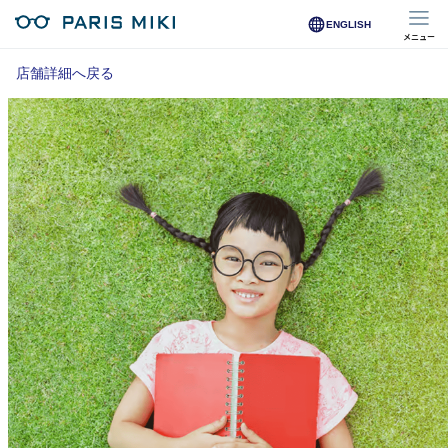
ENGLISH
メニュー
マイページ
店舗詳細へ戻る
Opera Club会員
※店舗で会員登録された方
オンラインショップ会員
※オンラインで会員登録された方
店舗を探す
店舗検索/来店予約
商品を探す
メガネ