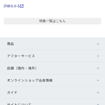
コンテンツを探す
詳細をみる
スタッフコンテンツ
特集
一覧はこちら
スタッフコンテンツ一覧
コーディネート
商品
レビュー
アフターサービス
メガネ
レンズ
店舗（国内・海外）
アフターサービス
ブログ
サングラス
メガネの保証について
補聴器
オンラインショップ会員情報
店舗検索
メガネの不具合、修理について
お知らせ
コンタクトレンズ
海外店舗のご案内
補聴器に関するアフターサービス
ガイド
ログイン
グッズ・小物
目のまめちしき
よくあるご質問
新規会員登録
サイトについて
オンラインショップご利用ガイド