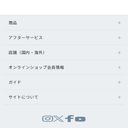
初めてのお客様へ
商品
アフターサービス
アフターサービス
メガネ
会社情報
レンズ
店舗（国内・海外）
アフターサービス
サングラス
会社概要
メガネの保証について
補聴器
オンラインショップ会員情報
店舗検索
メガネの不具合、修理について
コンタクトレンズ
パリミキについて
海外店舗のご案内
補聴器に関するアフターサービス
ガイド
ログイン
グッズ・小物
よくあるご質問
新規会員登録
採用情報
サイトについて
オンラインショップご利用ガイド
メガネの選び方
パリミキについて
お問い合わせ
お問い合わせ
運営会社情報
試着について