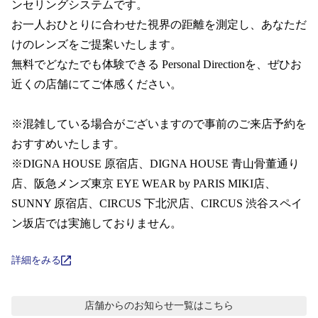
コンテンツを探す
ンセリングシステムです。  

お一人おひとりに合わせた視界の距離を測定し、あなただ
スタッフコンテンツ
けのレンズをご提案いたします。

無料でどなたでも体験できる Personal Directionを、ぜひお
スタッフコンテンツ一覧
近くの店舗にてご体感ください。

コーディネート
※混雑している場合がございますので事前のご来店予約を
おすすめいたします。 

※DIGNA HOUSE 原宿店、DIGNA HOUSE 青山骨董通り
レビュー
店、阪急メンズ東京 EYE WEAR by PARIS MIKI店、 
SUNNY 原宿店、CIRCUS 下北沢店、CIRCUS 渋谷スペイ
ブログ
ン坂店では実施しておりません。
お知らせ
詳細をみる
目のまめちしき
店舗からのお知らせ
一覧はこちら