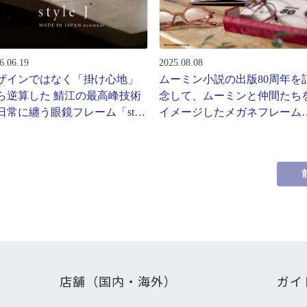
ターサービス
多角形
多角形
報
6.06.19
2025.08.08
概要
ザインではなく「掛け心地」
ムーミン小説の出版80周年を
ミキについて
ら逆算した 鯖江の最高峰技術
念して、ムーミンと仲間たち
日常に纏う眼鏡フレーム「style
イメージしたメガネフレーム
情報
」から新作登場
弾がパリミキから登場！
い合わせ
店舗（国内・海外）
ガイ