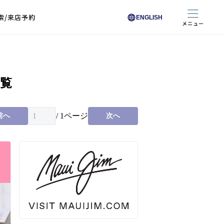
索/来店予約
ENGLISH
メニュー
色から探す
色から探す
一覧
お悩みからレンズを探す
ン保護レンズ
ブラック
ブラック
ブラウン
ブラウン
ゴールド
ゴールド
シルバー
シルバー
クリア
クリア
充実のレンズサービス
ピンク
ピンク
グレー
グレー
ホワイト
ホワイト
レッド
レッド
ブルー
ブルー
専用レンズ
イエロー
イエロー
グリーン
グリーン
パープル
パープル
オレンジ
オレンジ
/
1
ページ
前へ
次へ
レンズ交換
能付きコートレンズ
レンズの選び方
I 291 くもりにくい
レス レンズ サービス