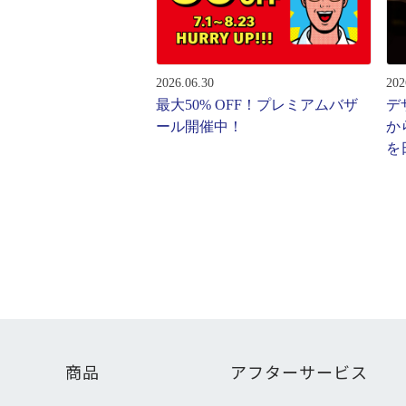
レンズ
アフ
サングラス
会社情
補聴器
2026.06.30
202
会社
コンタクトレンズ
最大50% OFF！プレミアムバザ
デ
パリ
ール開催中！
か
グッズ・小物
を
採用
J
ブランドを探す
お問
ブランド一覧
English
商品
アフターサービス