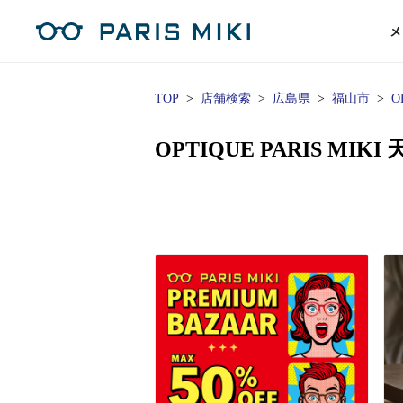
メ
TOP
店舗検索
広島県
福山市
O
マイページ
パリミキのスタンダードレンズ
コンタクトレンズ
ハイグレ
コンテ
形から
形から
グッズ
メガネフレーム一覧
サングラス一覧
補聴器TOPページ
OPTIQUE PARIS 
スタッ
Opera Club会員
単焦点
花粉
単焦点レンズ
1日使い捨てレンズ
MEN
MEN
「聞こえ」について
※店舗で会員登録された方
ス
遠近両
フェ
遠近両用レンズ
1日使い捨てレンズ（カラー）
WOMEN
WOMEN
ご利用の流れ
オンラインショップ会員
コ
※オンラインで会員登録された方
室内用
SU
スマホイージー
2週間交換レンズ
UNISEX
UNISEX
レ
お手
店舗を探す
室内用（近々・中近）レンズ
2週間交換レンズ（カラー）
KIDS
KIDS
ブ
ムー
店舗検索/来店予約
ブランド一覧を見る
ブランド一覧を見る
お知
商品を探す
目の
メガネ
初め