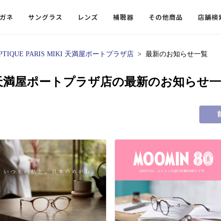
ガネ
サングラス
レンズ
補聴器
その他商品
店舗検
PTIQUE PARIS MIKI 天満屋ポートプラザ店
最新のお知らせ一覧
ードレンズ
ンツを探す
探す
探す
・小物
機能性レンズ
価格から探す
価格から探す
MIKI 天満屋ポートプラザ店の最新のお知らせ
フコンテンツ
レンズ
・飛沫対策メガネ
ウェリントン
ウェリントン
偏光機能レンズ
～￥10,000
～￥10,000
ルテイ
タッフコンテンツ一覧
用レンズ
リシモ猫部
スクエア（四角）
スクエア（四角）
調光レンズ
￥10,001～￥20,000
￥10,001～￥20,000
ゴルフ
ーディネート
（近々・中近）レンズ
N DELIGHT（サンデライト）
ラウンド（丸）
ラウンド（丸）
キャスリーBS Light
￥20,001～￥30,000
￥20,001～￥30,000
抗菌機
ビュー
入れグッズ
ボストン
ボストン
乱視用レンズ
￥30,001～￥40,000
￥30,001～￥40,000
KUMOR
ログ
ミングッズ
フォックス
フォックス
タフクリアコートレンズ
￥40,001～￥50,000
￥40,001～￥50,000
エクスプ
らせ
オーバル
オーバル
￥50,001～
￥50,001～
まめちしき
子ども近視レンズ
ボスリントン
ボスリントン
てのお客様へ
クラウンパント
クラウンパント