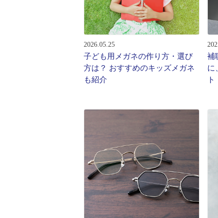
レンズ
アフ
サングラス
会社情
補聴器
2026.05.25
202
会社
コンタクトレンズ
子ども用メガネの作り方・選び
補
パリ
方は？ おすすめのキッズメガネ
に
グッズ・小物
も紹介
ト
採用
ブランドを探す
お問
ブランド一覧
English