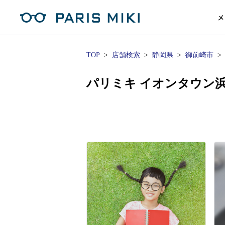
メ
TOP
店舗検索
静岡県
御前崎市
マイページ
パリミキのスタンダードレンズ
コンタクトレンズ
ハイグレ
コンテ
形から
形から
グッズ
メガネフレーム一覧
サングラス一覧
補聴器TOPページ
パリミキ イオンタウン
スタッ
Opera Club会員
単焦点
花粉
単焦点レンズ
1日使い捨てレンズ
MEN
MEN
「聞こえ」について
※店舗で会員登録された方
ス
遠近両
フェ
遠近両用レンズ
1日使い捨てレンズ（カラー）
WOMEN
WOMEN
ご利用の流れ
オンラインショップ会員
コ
※オンラインで会員登録された方
室内用
SU
スマホイージー
2週間交換レンズ
UNISEX
UNISEX
レ
お手
店舗を探す
室内用（近々・中近）レンズ
2週間交換レンズ（カラー）
KIDS
KIDS
ブ
ムー
店舗検索/来店予約
ブランド一覧を見る
ブランド一覧を見る
お知
商品を探す
目の
メガネ
初め