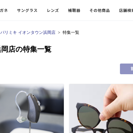
ガネ
サングラス
レンズ
補聴器
その他商品
店舗検
パリミキ イオンタウン浜岡店
特集一覧
ードレンズ
ンツを探す
探す
探す
・小物
機能性レンズ
価格から探す
価格から探す
浜岡店の特集一覧
フコンテンツ
レンズ
・飛沫対策メガネ
ウェリントン
ウェリントン
偏光機能レンズ
～￥10,000
～￥10,000
ルテイ
タッフコンテンツ一覧
用レンズ
リシモ猫部
スクエア（四角）
スクエア（四角）
調光レンズ
￥10,001～￥20,000
￥10,001～￥20,000
ゴルフ
ーディネート
（近々・中近）レンズ
N DELIGHT（サンデライト）
ラウンド（丸）
ラウンド（丸）
キャスリーBS Light
￥20,001～￥30,000
￥20,001～￥30,000
抗菌機
ビュー
入れグッズ
ボストン
ボストン
乱視用レンズ
￥30,001～￥40,000
￥30,001～￥40,000
KUMOR
ログ
ミングッズ
フォックス
フォックス
タフクリアコートレンズ
￥40,001～￥50,000
￥40,001～￥50,000
エクスプ
らせ
オーバル
オーバル
￥50,001～
￥50,001～
まめちしき
子ども近視レンズ
ボスリントン
ボスリントン
てのお客様へ
クラウンパント
クラウンパント