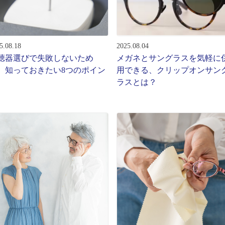
ターサービス
多角形
多角形
報
5.08.18
2025.08.04
概要
聴器選びで失敗しないため
メガネとサングラスを気軽に
ミキについて
、知っておきたい8つのポイン
用できる、クリップオンサン
ラスとは？
情報
い合わせ