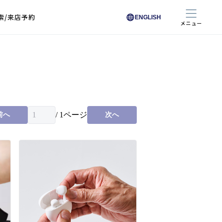
索/来店予約
ENGLISH
メニュー
色から探す
色から探す
お悩みからレンズを探す
ン保護レンズ
ブラック
ブラック
ブラウン
ブラウン
ゴールド
ゴールド
シルバー
シルバー
クリア
クリア
充実のレンズサービス
ピンク
ピンク
グレー
グレー
ホワイト
ホワイト
レッド
レッド
ブルー
ブルー
専用レンズ
イエロー
イエロー
グリーン
グリーン
パープル
パープル
オレンジ
オレンジ
/
1
ページ
前へ
次へ
レンズ交換
能付きコートレンズ
レンズの選び方
I 291 くもりにくい
レス レンズ サービス