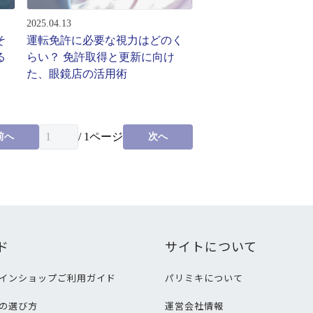
2025.04.13
そ
運転免許に必要な視力はどのく
る
らい？ 免許取得と更新に向け
た、眼鏡店の活用術
/
1
ページ
前へ
次へ
ド
サイトについて
インショップご利用ガイド
パリミキについて
の選び方
運営会社情報