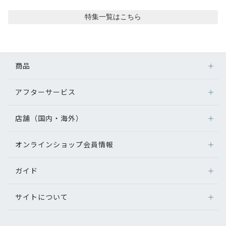
コンテンツを探す
特集
一覧はこちら
スタッフコンテンツ
スタッフコンテンツ一覧
商品
コーディネート
アフターサービス
メガネ
レンズ
店舗（国内・海外）
レビュー
アフターサービス
サングラス
メガネの保証について
補聴器
オンラインショップ会員情報
店舗検索
ブログ
メガネの不具合、修理について
コンタクトレンズ
海外店舗のご案内
補聴器に関するアフターサービス
ガイド
ログイン
グッズ・小物
お知らせ
よくあるご質問
新規会員登録
サイトについて
オンラインショップご利用ガイド
目のまめちしき
メガネの選び方
パリミキについて