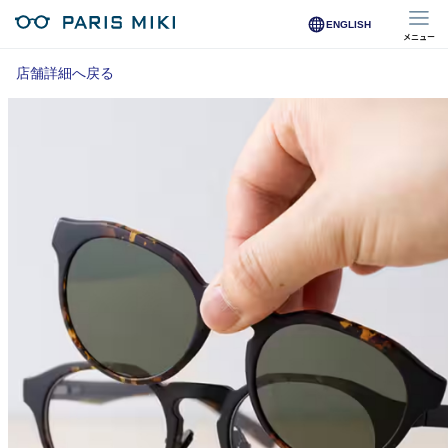
ENGLISH
メニュー
マイページ
店舗詳細へ戻る
Opera Club会員
※店舗で会員登録された方
オンラインショップ会員
※オンラインで会員登録された方
店舗を探す
店舗検索/来店予約
商品を探す
メガネ