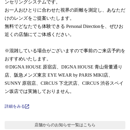
コンテンツを探す
ンセリングシステムです。  

お一人おひとりに合わせた視界の距離を測定し、あなただ
スタッフコンテンツ
けのレンズをご提案いたします。

無料でどなたでも体験できる Personal Directionを、ぜひお
スタッフコンテンツ一覧
近くの店舗にてご体感ください。

コーディネート
※混雑している場合がございますので事前のご来店予約を
おすすめいたします。 

※DIGNA HOUSE 原宿店、DIGNA HOUSE 青山骨董通り
レビュー
店、阪急メンズ東京 EYE WEAR by PARIS MIKI店、 
SUNNY 原宿店、CIRCUS 下北沢店、CIRCUS 渋谷スペイ
ブログ
ン坂店では実施しておりません。
お知らせ
詳細をみる
目のまめちしき
店舗からのお知らせ
一覧はこちら