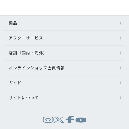
初めてのお客様へ
商品
アフターサービス
アフターサービス
メガネ
会社情報
レンズ
店舗（国内・海外）
アフターサービス
サングラス
会社概要
メガネの保証について
補聴器
オンラインショップ会員情報
店舗検索
メガネの不具合、修理について
コンタクトレンズ
パリミキについて
海外店舗のご案内
補聴器に関するアフターサービス
ガイド
ログイン
グッズ・小物
よくあるご質問
新規会員登録
採用情報
サイトについて
オンラインショップご利用ガイド
メガネの選び方
パリミキについて
お問い合わせ
お問い合わせ
運営会社情報
試着について