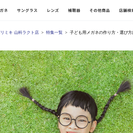
ガネ
サングラス
レンズ
補聴器
その他商品
店舗検
パリミキ 山科ラクト店
特集一覧
子ども用メガネの作り方・選び方
ードレンズ
ンツを探す
探す
探す
・小物
機能性レンズ
価格から探す
価格から探す
フコンテンツ
レンズ
・飛沫対策メガネ
ウェリントン
ウェリントン
偏光機能レンズ
～￥10,000
～￥10,000
ルテイ
タッフコンテンツ一覧
用レンズ
リシモ猫部
スクエア（四角）
スクエア（四角）
調光レンズ
￥10,001～￥20,000
￥10,001～￥20,000
ゴルフ
ーディネート
（近々・中近）レンズ
N DELIGHT（サンデライト）
ラウンド（丸）
ラウンド（丸）
キャスリーBS Light
￥20,001～￥30,000
￥20,001～￥30,000
抗菌機
ビュー
入れグッズ
ボストン
ボストン
乱視用レンズ
￥30,001～￥40,000
￥30,001～￥40,000
KUMOR
ログ
ミングッズ
フォックス
フォックス
タフクリアコートレンズ
￥40,001～￥50,000
￥40,001～￥50,000
エクスプ
らせ
オーバル
オーバル
￥50,001～
￥50,001～
まめちしき
子ども近視レンズ
ボスリントン
ボスリントン
てのお客様へ
クラウンパント
クラウンパント