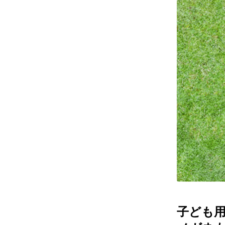
レンズ
アフ
サングラス
会社情
補聴器
会社
コンタクトレンズ
パリ
グッズ・小物
採用
ブランドを探す
お問
ブランド一覧
English
子ども用