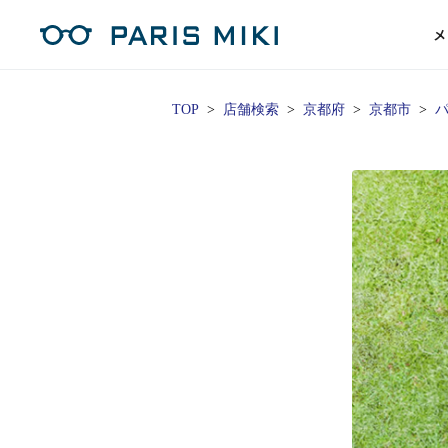
メ
TOP
店舗検索
京都府
京都市
マイページ
パリミキのスタンダードレンズ
コンタクトレンズ
ハイグレ
コンテ
形から
形から
グッズ
メガネフレーム一覧
サングラス一覧
補聴器TOPページ
スタッ
Opera Club会員
単焦点
花粉
単焦点レンズ
1日使い捨てレンズ
MEN
MEN
「聞こえ」について
※店舗で会員登録された方
ス
遠近両
フェ
遠近両用レンズ
1日使い捨てレンズ（カラー）
WOMEN
WOMEN
ご利用の流れ
オンラインショップ会員
コ
※オンラインで会員登録された方
室内用
SU
スマホイージー
2週間交換レンズ
UNISEX
UNISEX
レ
お手
店舗を探す
室内用（近々・中近）レンズ
2週間交換レンズ（カラー）
KIDS
KIDS
ブ
ムー
店舗検索/来店予約
ブランド一覧を見る
ブランド一覧を見る
お知
商品を探す
目の
メガネ
初め