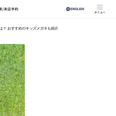
索/来店予約
ENGLISH
メニュー
は？ おすすめのキッズメガネも紹介
色から探す
色から探す
お悩みからレンズを探す
ン保護レンズ
ブラック
ブラック
ブラウン
ブラウン
ゴールド
ゴールド
シルバー
シルバー
クリア
クリア
充実のレンズサービス
ピンク
ピンク
グレー
グレー
ホワイト
ホワイト
レッド
レッド
ブルー
ブルー
専用レンズ
イエロー
イエロー
グリーン
グリーン
パープル
パープル
オレンジ
オレンジ
レンズ交換
能付きコートレンズ
レンズの選び方
I 291 くもりにくい
レス レンズ サービス