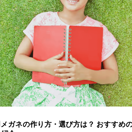
ターサービス
多角形
多角形
報
概要
ミキについて
情報
い合わせ
メガネの作り方・選び方は？ おすすめ