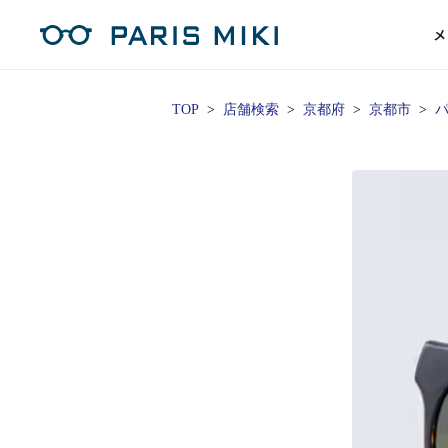
メ
TOP
店舗検索
京都府
京都市
マイページ
パリミキのスタンダードレンズ
コンタクトレンズ
ハイグレ
コンテ
形から
形から
グッズ
メガネフレーム一覧
サングラス一覧
補聴器TOPページ
スタッ
Opera Club会員
単焦点
花粉
単焦点レンズ
1日使い捨てレンズ
MEN
MEN
「聞こえ」について
※店舗で会員登録された方
ス
遠近両
フェ
遠近両用レンズ
1日使い捨てレンズ（カラー）
WOMEN
WOMEN
ご利用の流れ
オンラインショップ会員
コ
※オンラインで会員登録された方
室内用
SU
スマホイージー
2週間交換レンズ
UNISEX
UNISEX
レ
お手
店舗を探す
室内用（近々・中近）レンズ
2週間交換レンズ（カラー）
KIDS
KIDS
ブ
ムー
店舗検索/来店予約
ブランド一覧を見る
ブランド一覧を見る
お知
商品を探す
目の
メガネ
初め