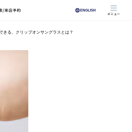
索/来店予約
ENGLISH
メニュー
できる、クリップオンサングラスとは？
色から探す
色から探す
お悩みからレンズを探す
ン保護レンズ
ブラック
ブラック
ブラウン
ブラウン
ゴールド
ゴールド
シルバー
シルバー
クリア
クリア
充実のレンズサービス
ピンク
ピンク
グレー
グレー
ホワイト
ホワイト
レッド
レッド
ブルー
ブルー
専用レンズ
イエロー
イエロー
グリーン
グリーン
パープル
パープル
オレンジ
オレンジ
レンズ交換
能付きコートレンズ
レンズの選び方
I 291 くもりにくい
レス レンズ サービス