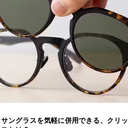
ターサービス
多角形
多角形
報
概要
ミキについて
情報
い合わせ
とサングラスを気軽に併用できる、クリ