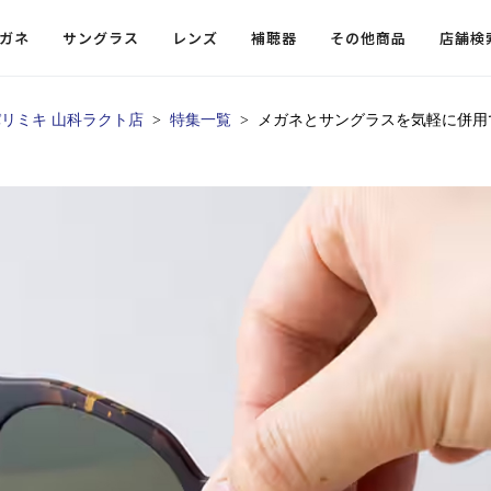
ガネ
サングラス
レンズ
補聴器
その他商品
店舗検
パリミキ 山科ラクト店
特集一覧
メガネとサングラスを気軽に併用
ードレンズ
ンツを探す
探す
探す
・小物
機能性レンズ
価格から探す
価格から探す
フコンテンツ
レンズ
・飛沫対策メガネ
ウェリントン
ウェリントン
偏光機能レンズ
～￥10,000
～￥10,000
ルテイ
タッフコンテンツ一覧
用レンズ
リシモ猫部
スクエア（四角）
スクエア（四角）
調光レンズ
￥10,001～￥20,000
￥10,001～￥20,000
ゴルフ
ーディネート
（近々・中近）レンズ
N DELIGHT（サンデライト）
ラウンド（丸）
ラウンド（丸）
キャスリーBS Light
￥20,001～￥30,000
￥20,001～￥30,000
抗菌機
ビュー
入れグッズ
ボストン
ボストン
乱視用レンズ
￥30,001～￥40,000
￥30,001～￥40,000
KUMOR
ログ
ミングッズ
フォックス
フォックス
タフクリアコートレンズ
￥40,001～￥50,000
￥40,001～￥50,000
エクスプ
らせ
オーバル
オーバル
￥50,001～
￥50,001～
まめちしき
子ども近視レンズ
ボスリントン
ボスリントン
てのお客様へ
クラウンパント
クラウンパント