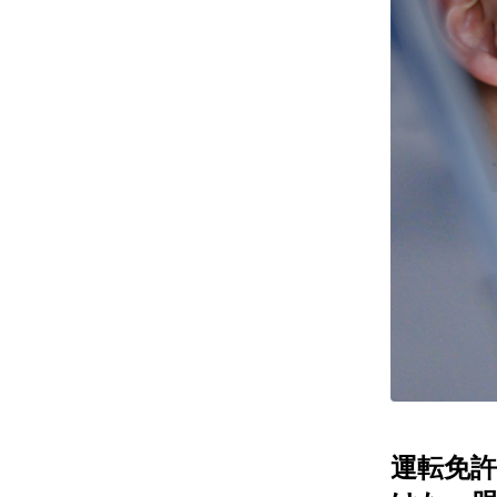
レンズ
アフ
サングラス
会社情
補聴器
会社
コンタクトレンズ
パリ
グッズ・小物
採用
ブランドを探す
お問
ブランド一覧
English
運転免許