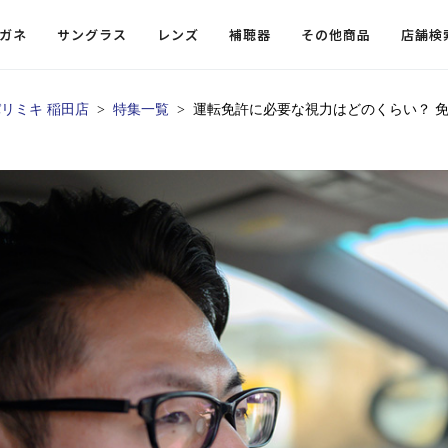
ガネ
サングラス
レンズ
補聴器
その他商品
店舗検
リミキ 稲田店
特集一覧
運転免許に必要な視力はどのくらい？ 
ードレンズ
ンツを探す
探す
探す
・小物
機能性レンズ
価格から探す
価格から探す
フコンテンツ
レンズ
・飛沫対策メガネ
ウェリントン
ウェリントン
偏光機能レンズ
～￥10,000
～￥10,000
ルテイ
タッフコンテンツ一覧
用レンズ
リシモ猫部
スクエア（四角）
スクエア（四角）
調光レンズ
￥10,001～￥20,000
￥10,001～￥20,000
ゴルフ
ーディネート
（近々・中近）レンズ
N DELIGHT（サンデライト）
ラウンド（丸）
ラウンド（丸）
キャスリーBS Light
￥20,001～￥30,000
￥20,001～￥30,000
抗菌機
ビュー
入れグッズ
ボストン
ボストン
乱視用レンズ
￥30,001～￥40,000
￥30,001～￥40,000
KUMOR
ログ
ミングッズ
フォックス
フォックス
タフクリアコートレンズ
￥40,001～￥50,000
￥40,001～￥50,000
エクスプ
らせ
オーバル
オーバル
￥50,001～
￥50,001～
まめちしき
子ども近視レンズ
ボスリントン
ボスリントン
てのお客様へ
クラウンパント
クラウンパント