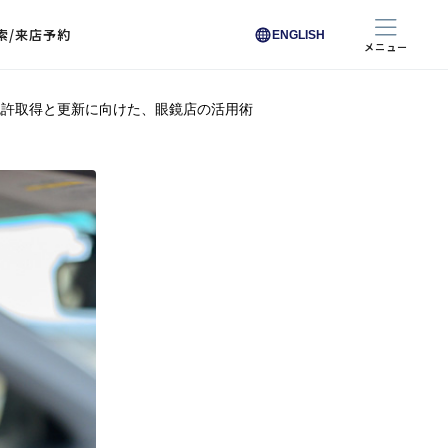
索/来店予約
ENGLISH
メニュー
免許取得と更新に向けた、眼鏡店の活用術
色から探す
色から探す
お悩みからレンズを探す
ン保護レンズ
ブラック
ブラック
ブラウン
ブラウン
ゴールド
ゴールド
シルバー
シルバー
クリア
クリア
充実のレンズサービス
ピンク
ピンク
グレー
グレー
ホワイト
ホワイト
レッド
レッド
ブルー
ブルー
専用レンズ
イエロー
イエロー
グリーン
グリーン
パープル
パープル
オレンジ
オレンジ
レンズ交換
能付きコートレンズ
レンズの選び方
I 291 くもりにくい
レス レンズ サービス