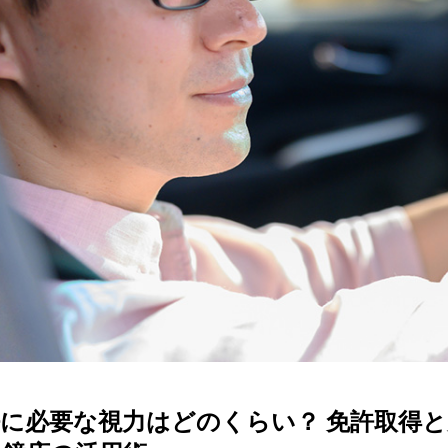
ターサービス
多角形
多角形
報
概要
ミキについて
情報
い合わせ
に必要な視力はどのくらい？ 免許取得