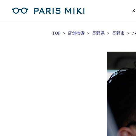
メ
TOP
店舗検索
長野県
長野市
パ
マイページ
パリミキのスタンダードレンズ
コンタクトレンズ
ハイグレ
コンテ
形から
形から
グッズ
メガネフレーム一覧
サングラス一覧
補聴器TOPページ
スタッ
Opera Club会員
単焦点
花粉
単焦点レンズ
1日使い捨てレンズ
MEN
MEN
「聞こえ」について
※店舗で会員登録された方
ス
遠近両
フェ
遠近両用レンズ
1日使い捨てレンズ（カラー）
WOMEN
WOMEN
ご利用の流れ
オンラインショップ会員
コ
※オンラインで会員登録された方
室内用
SU
スマホイージー
2週間交換レンズ
UNISEX
UNISEX
レ
お手
店舗を探す
室内用（近々・中近）レンズ
2週間交換レンズ（カラー）
KIDS
KIDS
ブ
ムー
店舗検索/来店予約
ブランド一覧を見る
ブランド一覧を見る
お知
商品を探す
目の
メガネ
初め