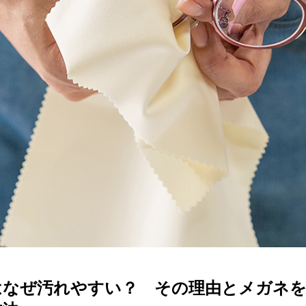
ターサービス
多角形
多角形
報
概要
ミキについて
情報
い合わせ
はなぜ汚れやすい？ その理由とメガネ