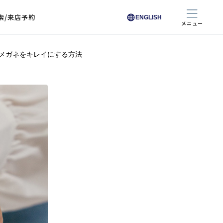
索/来店予約
ENGLISH
メニュー
メガネをキレイにする方法
色から探す
色から探す
お悩みからレンズを探す
ン保護レンズ
ブラック
ブラック
ブラウン
ブラウン
ゴールド
ゴールド
シルバー
シルバー
クリア
クリア
充実のレンズサービス
ピンク
ピンク
グレー
グレー
ホワイト
ホワイト
レッド
レッド
ブルー
ブルー
専用レンズ
イエロー
イエロー
グリーン
グリーン
パープル
パープル
オレンジ
オレンジ
レンズ交換
能付きコートレンズ
レンズの選び方
I 291 くもりにくい
レス レンズ サービス