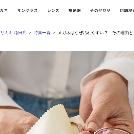
ガネ
サングラス
レンズ
補聴器
その他商品
店舗検
リミキ 稲田店
特集一覧
メガネはなぜ汚れやすい？ その理由と
ードレンズ
ンツを探す
探す
探す
・小物
機能性レンズ
価格から探す
価格から探す
フコンテンツ
レンズ
・飛沫対策メガネ
ウェリントン
ウェリントン
偏光機能レンズ
～￥10,000
～￥10,000
ルテイ
タッフコンテンツ一覧
用レンズ
リシモ猫部
スクエア（四角）
スクエア（四角）
調光レンズ
￥10,001～￥20,000
￥10,001～￥20,000
ゴルフ
ーディネート
（近々・中近）レンズ
N DELIGHT（サンデライト）
ラウンド（丸）
ラウンド（丸）
キャスリーBS Light
￥20,001～￥30,000
￥20,001～￥30,000
抗菌機
ビュー
入れグッズ
ボストン
ボストン
乱視用レンズ
￥30,001～￥40,000
￥30,001～￥40,000
KUMOR
ログ
ミングッズ
フォックス
フォックス
タフクリアコートレンズ
￥40,001～￥50,000
￥40,001～￥50,000
エクスプ
らせ
オーバル
オーバル
￥50,001～
￥50,001～
まめちしき
子ども近視レンズ
ボスリントン
ボスリントン
てのお客様へ
クラウンパント
クラウンパント