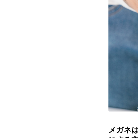
レンズ
アフ
サングラス
会社情
補聴器
会社
コンタクトレンズ
パリ
グッズ・小物
採用
ブランドを探す
お問
ブランド一覧
English
メガネ