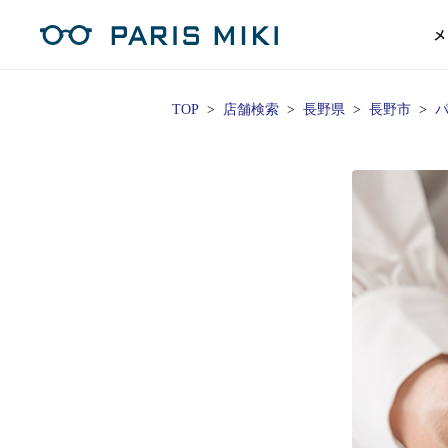
メ
TOP
店舗検索
長野県
長野市
パ
マイページ
パリミキのスタンダードレンズ
コンタクトレンズ
ハイグレ
コンテ
形から
形から
グッズ
メガネフレーム一覧
サングラス一覧
補聴器TOPページ
スタッ
Opera Club会員
単焦点
花粉
単焦点レンズ
1日使い捨てレンズ
MEN
MEN
「聞こえ」について
※店舗で会員登録された方
ス
遠近両
フェ
遠近両用レンズ
1日使い捨てレンズ（カラー）
WOMEN
WOMEN
ご利用の流れ
オンラインショップ会員
コ
※オンラインで会員登録された方
室内用
SU
スマホイージー
2週間交換レンズ
UNISEX
UNISEX
レ
お手
店舗を探す
室内用（近々・中近）レンズ
2週間交換レンズ（カラー）
KIDS
KIDS
ブ
ムー
店舗検索/来店予約
ブランド一覧を見る
ブランド一覧を見る
お知
商品を探す
目の
メガネ
初め