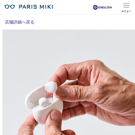
ENGLISH
メニュー
マイページ
店舗詳細へ戻る
Opera Club会員
※店舗で会員登録された方
オンラインショップ会員
※オンラインで会員登録された方
店舗を探す
店舗検索/来店予約
商品を探す
メガネ