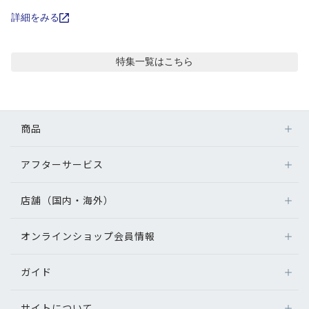
コンテンツを探す
詳細をみる
スタッフコンテンツ
特集
一覧はこちら
スタッフコンテンツ一覧
コーディネート
商品
レビュー
アフターサービス
メガネ
レンズ
店舗（国内・海外）
アフターサービス
ブログ
サングラス
メガネの保証について
補聴器
オンラインショップ会員情報
店舗検索
メガネの不具合、修理について
お知らせ
コンタクトレンズ
海外店舗のご案内
補聴器に関するアフターサービス
ガイド
ログイン
グッズ・小物
目のまめちしき
よくあるご質問
新規会員登録
サイトについて
オンラインショップご利用ガイド