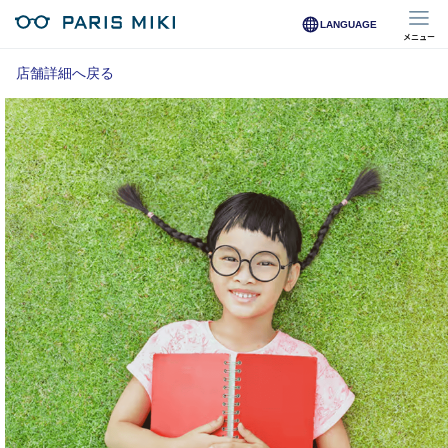
LANGUAGE
メニュー
マイページ
店舗詳細へ戻る
Opera Club会員
※店舗で会員登録された方
オンラインショップ会員
※オンラインで会員登録された方
店舗を探す
店舗検索/来店予約
商品を探す
メガネ