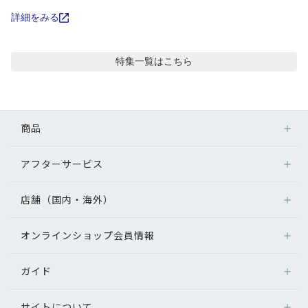
コンテンツを探す
詳細をみる
スタッフコンテンツ
特集
一覧はこちら
スタッフコンテンツ一覧
コーディネート
商品
レビュー
アフターサービス
メガネ
レンズ
店舗（国内・海外）
アフターサービス
ブログ
サングラス
メガネの保証について
補聴器
オンラインショップ会員情報
店舗検索
メガネの不具合、修理について
お知らせ
コンタクトレンズ
海外店舗のご案内
補聴器に関するアフターサービス
ガイド
ログイン
グッズ・小物
目のまめちしき
よくあるご質問
新規会員登録
サイトについて
オンラインショップご利用ガイド