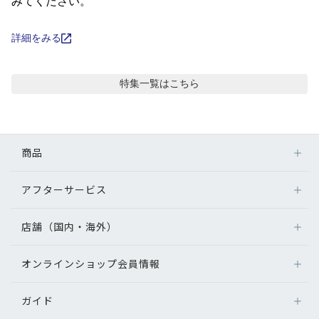
コンテンツを探す
みてください。
スタッフコンテンツ
詳細をみる
スタッフコンテンツ一覧
特集
一覧はこちら
コーディネート
商品
レビュー
アフターサービス
メガネ
ブログ
レンズ
店舗（国内・海外）
アフターサービス
サングラス
メガネの保証について
お知らせ
補聴器
オンラインショップ会員情報
店舗検索
メガネの不具合、修理について
コンタクトレンズ
海外店舗のご案内
補聴器に関するアフターサービス
目のまめちしき
ガイド
ログイン
グッズ・小物