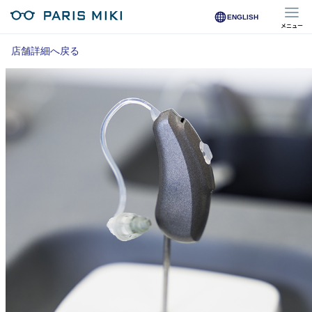
ENGLISH
メニュー
マイページ
店舗詳細へ戻る
Opera Club会員
※店舗で会員登録された方
オンラインショップ会員
※オンラインで会員登録された方
店舗を探す
店舗検索/来店予約
商品を探す
メガネ