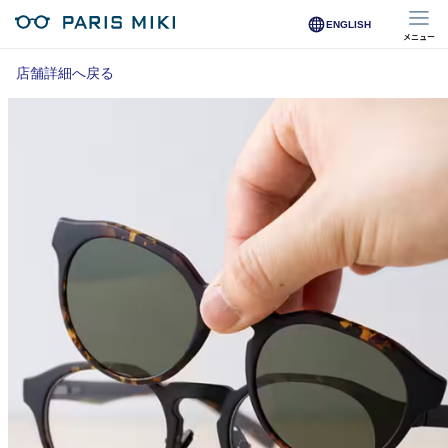
ENGLISH
メニュー
マイページ
店舗詳細へ戻る
Opera Club会員
※店舗で会員登録された方
オンラインショップ会員
※オンラインで会員登録された方
店舗を探す
店舗検索/来店予約
商品を探す
メガネ