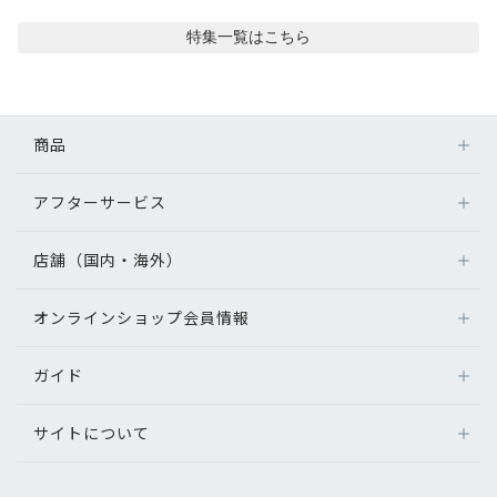
コンテンツを探す
特集
一覧はこちら
スタッフコンテンツ
スタッフコンテンツ一覧
商品
コーディネート
アフターサービス
メガネ
レンズ
店舗（国内・海外）
レビュー
アフターサービス
サングラス
メガネの保証について
補聴器
オンラインショップ会員情報
店舗検索
ブログ
メガネの不具合、修理について
コンタクトレンズ
海外店舗のご案内
補聴器に関するアフターサービス
ガイド
ログイン
グッズ・小物
お知らせ
よくあるご質問
新規会員登録
サイトについて
オンラインショップご利用ガイド
目のまめちしき
メガネの選び方
パリミキについて