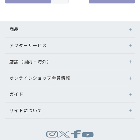
商品
アフターサービス
メガネ
レンズ
店舗（国内・海外）
アフターサービス
サングラス
メガネの保証について
補聴器
オンラインショップ会員情報
店舗検索
メガネの不具合、修理について
コンタクトレンズ
海外店舗のご案内
補聴器に関するアフターサービス
ガイド
ログイン
グッズ・小物
よくあるご質問
新規会員登録
サイトについて
オンラインショップご利用ガイド
メガネの選び方
パリミキについて
お問い合わせ
運営会社情報