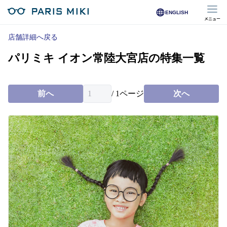
ENGLISH
メニュー
マイページ
店舗詳細へ戻る
パリミキ イオン常陸大宮店の特集一覧
Opera Club会員
※店舗で会員登録された方
前へ
/
1
ページ
次へ
オンラインショップ会員
※オンラインで会員登録された方
店舗を探す
店舗検索/来店予約
商品を探す
メガネ