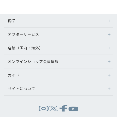
初めてのお客様へ
商品
アフターサービス
アフターサービス
メガネ
会社情報
レンズ
店舗（国内・海外）
アフターサービス
サングラス
会社概要
メガネの保証について
補聴器
オンラインショップ会員情報
店舗検索
メガネの不具合、修理について
コンタクトレンズ
パリミキについて
海外店舗のご案内
補聴器に関するアフターサービス
ガイド
ログイン
グッズ・小物
よくあるご質問
新規会員登録
採用情報
サイトについて
オンラインショップご利用ガイド
メガネの選び方
パリミキについて
お問い合わせ
お問い合わせ
運営会社情報
試着について