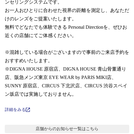
コンテンツを探す
ンセリングシステムです。  

お一人おひとりに合わせた視界の距離を測定し、あなただ
スタッフコンテンツ
けのレンズをご提案いたします。

無料でどなたでも体験できる Personal Directionを、ぜひお
スタッフコンテンツ一覧
近くの店舗にてご体感ください。

コーディネート
※混雑している場合がございますので事前のご来店予約を
おすすめいたします。 

※DIGNA HOUSE 原宿店、DIGNA HOUSE 青山骨董通り
レビュー
店、阪急メンズ東京 EYE WEAR by PARIS MIKI店、 
SUNNY 原宿店、CIRCUS 下北沢店、CIRCUS 渋谷スペイ
ブログ
ン坂店では実施しておりません。
お知らせ
詳細をみる
目のまめちしき
店舗からのお知らせ
一覧はこちら