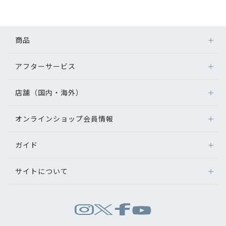
初めてのお客様へ
商品
アフターサービス
アフターサービス
メガネ
会社情報
レンズ
店舗（国内・海外）
アフターサービス
サングラス
会社概要
メガネの保証について
補聴器
オンラインショップ会員情報
店舗検索
メガネの不具合、修理について
コンタクトレンズ
パリミキについて
海外店舗のご案内
補聴器に関するアフターサービス
ガイド
ログイン
グッズ・小物
よくあるご質問
新規会員登録
採用情報
サイトについて
オンラインショップご利用ガイド
メガネの選び方
パリミキについて
お問い合わせ
お問い合わせ
運営会社情報
試着について