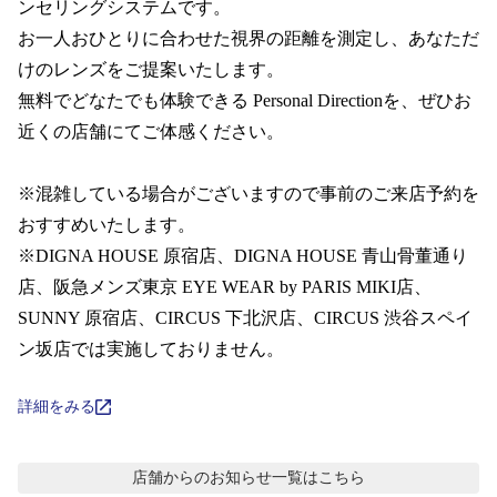
コンテンツを探す
ンセリングシステムです。  

お一人おひとりに合わせた視界の距離を測定し、あなただ
スタッフコンテンツ
けのレンズをご提案いたします。

無料でどなたでも体験できる Personal Directionを、ぜひお
スタッフコンテンツ一覧
近くの店舗にてご体感ください。

コーディネート
※混雑している場合がございますので事前のご来店予約を
おすすめいたします。 

※DIGNA HOUSE 原宿店、DIGNA HOUSE 青山骨董通り
レビュー
店、阪急メンズ東京 EYE WEAR by PARIS MIKI店、 
SUNNY 原宿店、CIRCUS 下北沢店、CIRCUS 渋谷スペイ
ブログ
ン坂店では実施しておりません。
お知らせ
詳細をみる
目のまめちしき
店舗からのお知らせ
一覧はこちら