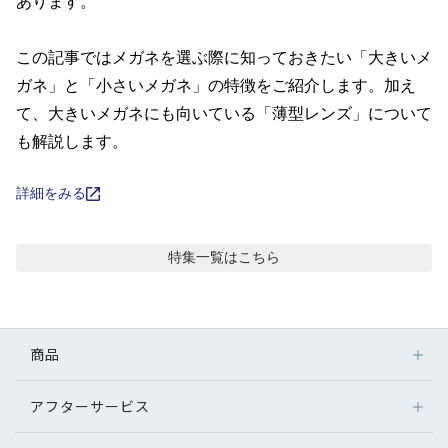
コンテンツを探す
あります。

スタッフコンテンツ
この記事ではメガネを選ぶ際に知っておきたい「大きいメ
ガネ」と「小さいメガネ」の特徴をご紹介します。加え
スタッフコンテンツ一覧
て、大きいメガネにも向いている「薄型レンズ」について
も解説します。
コーディネート
詳細をみる
レビュー
特集
一覧はこちら
ブログ
商品
お知らせ
アフターサービス
メガネ
目のまめちしき
レンズ