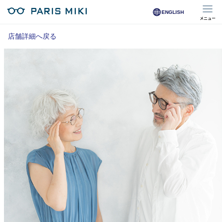
ENGLISH
メニュー
マイページ
店舗詳細へ戻る
Opera Club会員
※店舗で会員登録された方
オンラインショップ会員
※オンラインで会員登録された方
店舗を探す
店舗検索/来店予約
商品を探す
メガネ