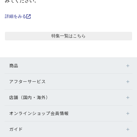
コンテンツを探す
みてください。
スタッフコンテンツ
詳細をみる
スタッフコンテンツ一覧
特集
一覧はこちら
コーディネート
商品
レビュー
アフターサービス
メガネ
ブログ
レンズ
店舗（国内・海外）
アフターサービス
サングラス
メガネの保証について
お知らせ
補聴器
オンラインショップ会員情報
店舗検索
メガネの不具合、修理について
コンタクトレンズ
海外店舗のご案内
補聴器に関するアフターサービス
目のまめちしき
ガイド
ログイン
グッズ・小物