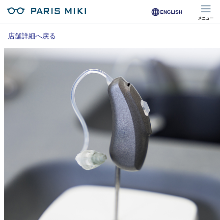
ENGLISH
メニュー
マイページ
店舗詳細へ戻る
Opera Club会員
※店舗で会員登録された方
オンラインショップ会員
※オンラインで会員登録された方
店舗を探す
店舗検索/来店予約
商品を探す
メガネ