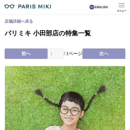
ENGLISH
メニュー
マイページ
店舗詳細へ戻る
パリミキ 小田部店の特集一覧
Opera Club会員
※店舗で会員登録された方
前へ
/
1
ページ
次へ
オンラインショップ会員
※オンラインで会員登録された方
店舗を探す
店舗検索/来店予約
商品を探す
メガネ