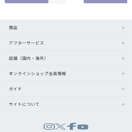
商品
アフターサービス
メガネ
レンズ
店舗（国内・海外）
アフターサービス
サングラス
メガネの保証について
補聴器
オンラインショップ会員情報
店舗検索
メガネの不具合、修理について
コンタクトレンズ
海外店舗のご案内
補聴器に関するアフターサービス
ガイド
ログイン
グッズ・小物
よくあるご質問
新規会員登録
サイトについて
オンラインショップご利用ガイド
メガネの選び方
パリミキについて
お問い合わせ
運営会社情報