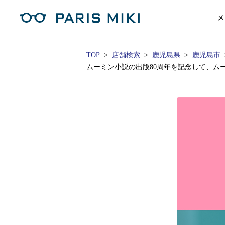
メ
TOP
店舗検索
鹿児島県
鹿児島市
ムーミン小説の出版80周年を記念して、ム
マイページ
パリミキのスタンダードレンズ
コンタクトレンズ
ハイグレ
コンテ
形から
形から
グッズ
メガネフレーム一覧
サングラス一覧
補聴器TOPページ
スタッ
Opera Club会員
単焦点
花粉
単焦点レンズ
1日使い捨てレンズ
MEN
MEN
「聞こえ」について
※店舗で会員登録された方
ス
遠近両
フェ
遠近両用レンズ
1日使い捨てレンズ（カラー）
WOMEN
WOMEN
ご利用の流れ
オンラインショップ会員
コ
※オンラインで会員登録された方
室内用
SU
スマホイージー
2週間交換レンズ
UNISEX
UNISEX
レ
お手
店舗を探す
室内用（近々・中近）レンズ
2週間交換レンズ（カラー）
KIDS
KIDS
ブ
ムー
店舗検索/来店予約
ブランド一覧を見る
ブランド一覧を見る
お知
商品を探す
目の
メガネ
初め