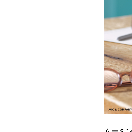
レンズ
アフ
サングラス
会社情
補聴器
会社
コンタクトレンズ
パリ
グッズ・小物
採用
ブランドを探す
お問
ブランド一覧
English
ムーミン