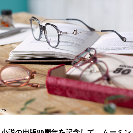
ターサービス
多角形
多角形
報
概要
ミキについて
情報
い合わせ
小説の出版80周年を記念して、ムーミン