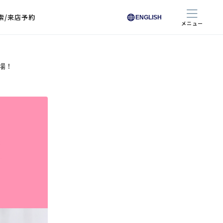
索/来店予約
ENGLISH
メニュー
場！
色から探す
色から探す
お悩みからレンズを探す
ン保護レンズ
ブラック
ブラック
ブラウン
ブラウン
ゴールド
ゴールド
シルバー
シルバー
クリア
クリア
充実のレンズサービス
ピンク
ピンク
グレー
グレー
ホワイト
ホワイト
レッド
レッド
ブルー
ブルー
専用レンズ
イエロー
イエロー
グリーン
グリーン
パープル
パープル
オレンジ
オレンジ
レンズ交換
能付きコートレンズ
レンズの選び方
I 291 くもりにくい
レス レンズ サービス