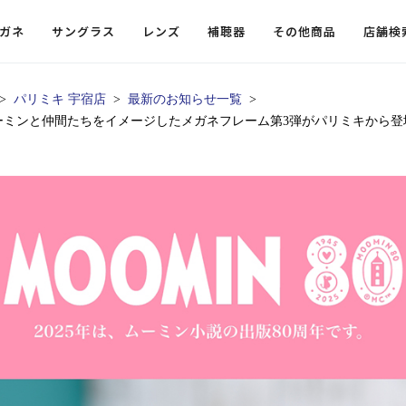
ガネ
サングラス
レンズ
補聴器
その他商品
店舗検
パリミキ 宇宿店
最新のお知らせ一覧
ーミンと仲間たちをイメージしたメガネフレーム第3弾がパリミキから登
ードレンズ
ンツを探す
探す
探す
・小物
機能性レンズ
価格から探す
価格から探す
フコンテンツ
レンズ
・飛沫対策メガネ
ウェリントン
ウェリントン
偏光機能レンズ
～￥10,000
～￥10,000
ルテイ
タッフコンテンツ一覧
用レンズ
リシモ猫部
スクエア（四角）
スクエア（四角）
調光レンズ
￥10,001～￥20,000
￥10,001～￥20,000
ゴルフ
ーディネート
（近々・中近）レンズ
N DELIGHT（サンデライト）
ラウンド（丸）
ラウンド（丸）
キャスリーBS Light
￥20,001～￥30,000
￥20,001～￥30,000
抗菌機
ビュー
入れグッズ
ボストン
ボストン
乱視用レンズ
￥30,001～￥40,000
￥30,001～￥40,000
KUMOR
ログ
ミングッズ
フォックス
フォックス
タフクリアコートレンズ
￥40,001～￥50,000
￥40,001～￥50,000
エクスプ
らせ
オーバル
オーバル
￥50,001～
￥50,001～
まめちしき
子ども近視レンズ
ボスリントン
ボスリントン
てのお客様へ
クラウンパント
クラウンパント