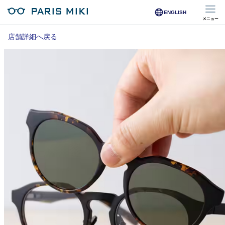
ENGLISH
メニュー
マイページ
店舗詳細へ戻る
Opera Club会員
※店舗で会員登録された方
オンラインショップ会員
※オンラインで会員登録された方
店舗を探す
店舗検索/来店予約
商品を探す
メガネ