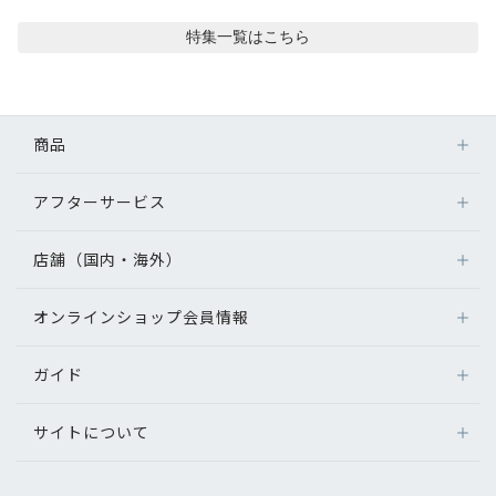
コンテンツを探す
特集
一覧はこちら
スタッフコンテンツ
スタッフコンテンツ一覧
商品
コーディネート
アフターサービス
メガネ
レンズ
店舗（国内・海外）
レビュー
アフターサービス
サングラス
メガネの保証について
補聴器
オンラインショップ会員情報
店舗検索
ブログ
メガネの不具合、修理について
コンタクトレンズ
海外店舗のご案内
補聴器に関するアフターサービス
ガイド
ログイン
グッズ・小物
お知らせ
よくあるご質問
新規会員登録
サイトについて
オンラインショップご利用ガイド
目のまめちしき
メガネの選び方
パリミキについて