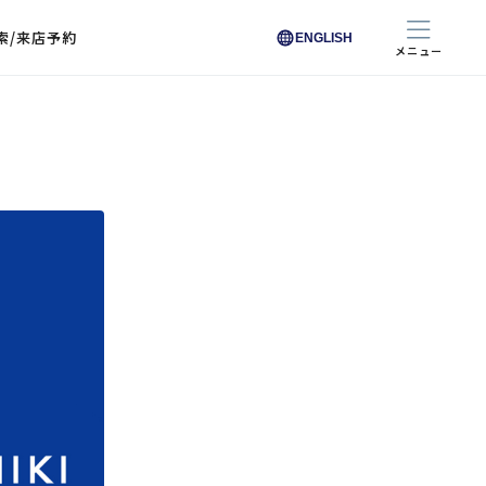
索/来店予約
ENGLISH
メニュー
色から探す
色から探す
お悩みからレンズを探す
ン保護レンズ
ブラック
ブラック
ブラウン
ブラウン
ゴールド
ゴールド
シルバー
シルバー
クリア
クリア
充実のレンズサービス
ピンク
ピンク
グレー
グレー
ホワイト
ホワイト
レッド
レッド
ブルー
ブルー
専用レンズ
イエロー
イエロー
グリーン
グリーン
パープル
パープル
オレンジ
オレンジ
レンズ交換
能付きコートレンズ
レンズの選び方
I 291 くもりにくい
レス レンズ サービス