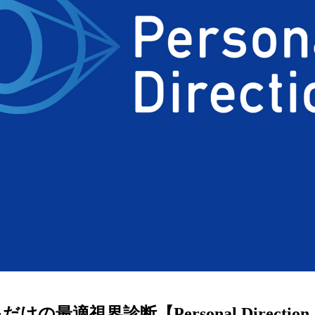
ターサービス
多角形
多角形
報
概要
ミキについて
情報
い合わせ
けの最適視界診断【Personal Directi