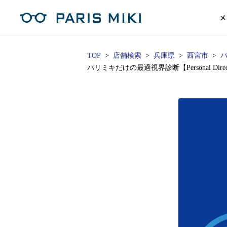
メ
TOP
店舗検索
兵庫県
西宮市
パ
パリミキだけの最適視界診断【Personal Di
マイページ
パリミキのスタンダードレンズ
コンタクトレンズ
ハイグレ
コンテ
形から
形から
グッズ
メガネフレーム一覧
サングラス一覧
補聴器TOPページ
スタッ
Opera Club会員
単焦点
花粉
単焦点レンズ
1日使い捨てレンズ
MEN
MEN
「聞こえ」について
※店舗で会員登録された方
ス
遠近両
フェ
遠近両用レンズ
1日使い捨てレンズ（カラー）
WOMEN
WOMEN
ご利用の流れ
オンラインショップ会員
コ
※オンラインで会員登録された方
室内用
SU
スマホイージー
2週間交換レンズ
UNISEX
UNISEX
レ
お手
店舗を探す
室内用（近々・中近）レンズ
2週間交換レンズ（カラー）
KIDS
KIDS
ブ
ムー
店舗検索/来店予約
ブランド一覧を見る
ブランド一覧を見る
お知
商品を探す
目の
メガネ
初め