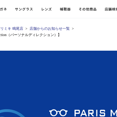
ガネ
サングラス
レンズ
補聴器
その他商品
店舗検
リミキ 鳴尾店
店舗からのお知らせ一覧
rection（パーソナルディレクション）】
ードレンズ
ンツを探す
探す
探す
・小物
機能性レンズ
価格から探す
価格から探す
フコンテンツ
レンズ
・飛沫対策メガネ
ウェリントン
ウェリントン
偏光機能レンズ
～￥10,000
～￥10,000
ルテイ
タッフコンテンツ一覧
用レンズ
リシモ猫部
スクエア（四角）
スクエア（四角）
調光レンズ
￥10,001～￥20,000
￥10,001～￥20,000
ゴルフ
ーディネート
（近々・中近）レンズ
N DELIGHT（サンデライト）
ラウンド（丸）
ラウンド（丸）
キャスリーBS Light
￥20,001～￥30,000
￥20,001～￥30,000
抗菌機
ビュー
入れグッズ
ボストン
ボストン
乱視用レンズ
￥30,001～￥40,000
￥30,001～￥40,000
KUMOR
ログ
ミングッズ
フォックス
フォックス
タフクリアコートレンズ
￥40,001～￥50,000
￥40,001～￥50,000
エクスプ
らせ
オーバル
オーバル
￥50,001～
￥50,001～
まめちしき
子ども近視レンズ
ボスリントン
ボスリントン
てのお客様へ
クラウンパント
クラウンパント