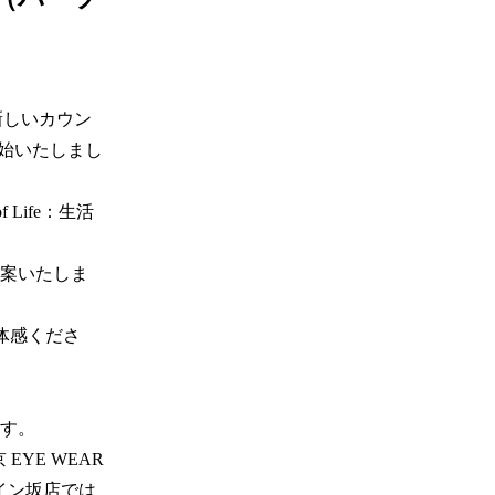
新しいカウン
を開始いたしまし
f Life：生活
案いたしま
ご体感くださ
。 

YE WEAR 
スペイン坂店では