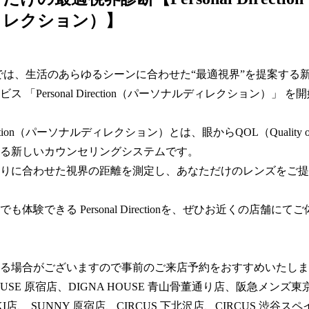
ィレクション）】
MIKIでは、生活のあらゆるシーンに合わせた“最適視界”を提案する
ス 「Personal Direction（パーソナルディレクション）」 
Direction（パーソナルディレクション）とは、眼からQOL（Quality o
る新しいカウンセリングシステムです。  

りに合わせた視界の距離を測定し、あなただけのレンズをご提
も体験できる Personal Directionを、ぜひお近くの店舗にて
る場合がございますので事前のご来店予約をおすすめいたします
OUSE 原宿店、DIGNA HOUSE 青山骨董通り店、阪急メンズ東京 E
 MIKI店、 SUNNY 原宿店、CIRCUS 下北沢店、CIRCUS 渋谷