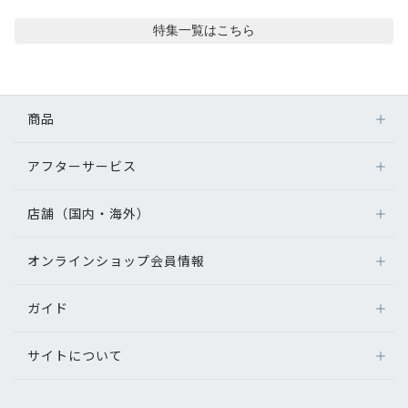
コンテンツを探す
特集
一覧はこちら
スタッフコンテンツ
スタッフコンテンツ一覧
商品
コーディネート
アフターサービス
メガネ
レンズ
店舗（国内・海外）
レビュー
アフターサービス
サングラス
メガネの保証について
補聴器
オンラインショップ会員情報
店舗検索
ブログ
メガネの不具合、修理について
コンタクトレンズ
海外店舗のご案内
補聴器に関するアフターサービス
ガイド
ログイン
グッズ・小物
お知らせ
よくあるご質問
新規会員登録
サイトについて
オンラインショップご利用ガイド
目のまめちしき
メガネの選び方
パリミキについて