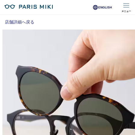
ENGLISH
メニュー
マイページ
店舗詳細へ戻る
Opera Club会員
※店舗で会員登録された方
オンラインショップ会員
※オンラインで会員登録された方
店舗を探す
店舗検索/来店予約
商品を探す
メガネ