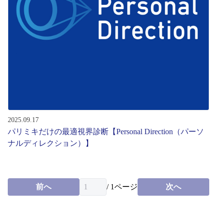
レンズ
サングラス
補聴器
コンタクトレンズ
2025.09.17
パリミキだけの最適視界診断【Personal Direction（パーソ
グッズ・小物
ナルディレクション）】
ブランドを探す
前へ
/
1
ページ
次へ
ブランド一覧