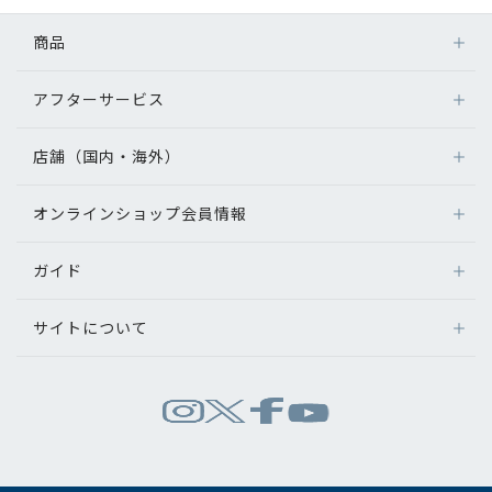
コンテンツを探す
商品
スタッフコンテンツ
アフターサービス
メガネ
スタッフコンテンツ一覧
レンズ
店舗（国内・海外）
アフターサービス
サングラス
コーディネート
メガネの保証について
補聴器
オンラインショップ会員情報
店舗検索
メガネの不具合、修理について
コンタクトレンズ
海外店舗のご案内
レビュー
補聴器に関するアフターサービス
ガイド
ログイン
グッズ・小物
よくあるご質問
新規会員登録
ブログ
サイトについて
オンラインショップご利用ガイド
メガネの選び方
パリミキについて
お知らせ
お問い合わせ
運営会社情報
試着について
推奨環境
目のまめちしき