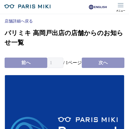
ENGLISH
メニュー
マイページ
店舗詳細へ戻る
パリミキ 高岡戸出店の店舗からのお知ら
Opera Club会員
※店舗で会員登録された方
せ一覧
オンラインショップ会員
※オンラインで会員登録された方
前へ
/
1
ページ
次へ
店舗を探す
店舗検索/来店予約
商品を探す
メガネ