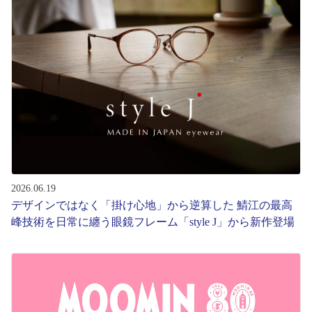
コンテンツを探す
スタッフコンテンツ
スタッフコンテンツ一覧
コーディネート
レビュー
2026.06.19
デザインではなく「掛け心地」から逆算した 鯖江の最高
ブログ
峰技術を日常に纏う眼鏡フレーム「style J」から新作登場
お知らせ
目のまめちしき