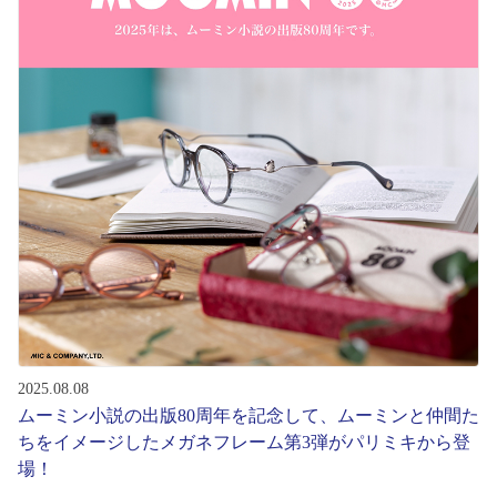
初めてのお客様へ
アフターサービス
会社情報
会社概要
パリミキについて
採用情報
2025.08.08
ムーミン小説の出版80周年を記念して、ムーミンと仲間た
お問い合わせ
ちをイメージしたメガネフレーム第3弾がパリミキから登
場！