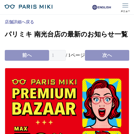
ENGLISH
メニュー
マイページ
店舗詳細へ戻る
パリミキ 南光台店の最新のお知らせ一覧
Opera Club会員
※店舗で会員登録された方
前へ
/
1
ページ
次へ
オンラインショップ会員
※オンラインで会員登録された方
店舗を探す
店舗検索/来店予約
商品を探す
メガネ