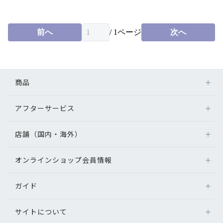
English
前へ
/
1
ページ
次へ
商品
アフターサービス
メガネ
レンズ
店舗（国内・海外）
アフターサービス
サングラス
メガネの保証について
補聴器
オンラインショップ会員情報
店舗検索
メガネの不具合、修理について
コンタクトレンズ
海外店舗のご案内
補聴器に関するアフターサービス
ガイド
ログイン
グッズ・小物
よくあるご質問
新規会員登録
サイトについて
オンラインショップご利用ガイド