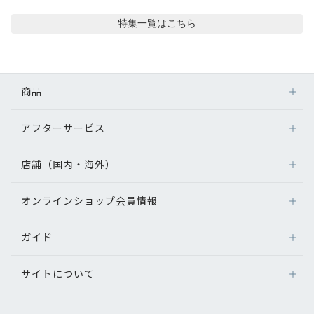
コンテンツを探す
特集
一覧はこちら
スタッフコンテンツ
スタッフコンテンツ一覧
商品
コーディネート
アフターサービス
メガネ
レンズ
店舗（国内・海外）
レビュー
アフターサービス
サングラス
メガネの保証について
補聴器
オンラインショップ会員情報
店舗検索
ブログ
メガネの不具合、修理について
コンタクトレンズ
海外店舗のご案内
補聴器に関するアフターサービス
ガイド
ログイン
グッズ・小物
お知らせ
よくあるご質問
新規会員登録
サイトについて
オンラインショップご利用ガイド
目のまめちしき
メガネの選び方
パリミキについて