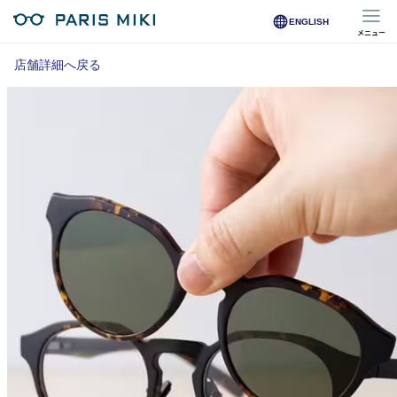
ENGLISH
メニュー
マイページ
店舗詳細へ戻る
Opera Club会員
※店舗で会員登録された方
オンラインショップ会員
※オンラインで会員登録された方
店舗を探す
店舗検索/来店予約
商品を探す
メガネ