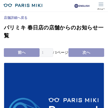
ENGLISH
メニュー
マイページ
店舗詳細へ戻る
パリミキ 春日店の店舗からのお知らせ一
Opera Club会員
※店舗で会員登録された方
覧
オンラインショップ会員
※オンラインで会員登録された方
前へ
/
1
ページ
次へ
店舗を探す
店舗検索/来店予約
商品を探す
メガネ