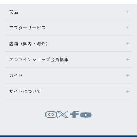
コンテンツを探す
商品
スタッフコンテンツ
アフターサービス
メガネ
スタッフコンテンツ一覧
レンズ
店舗（国内・海外）
アフターサービス
サングラス
コーディネート
メガネの保証について
補聴器
オンラインショップ会員情報
店舗検索
メガネの不具合、修理について
コンタクトレンズ
海外店舗のご案内
レビュー
補聴器に関するアフターサービス
ガイド
ログイン
グッズ・小物
よくあるご質問
新規会員登録
ブログ
サイトについて
オンラインショップご利用ガイド
メガネの選び方
パリミキについて
お知らせ
お問い合わせ
運営会社情報
試着について
推奨環境
目のまめちしき