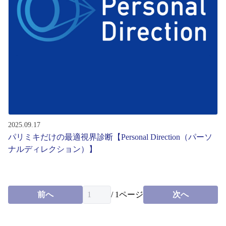
レンズ
サングラス
補聴器
コンタクトレンズ
2025.09.17
パリミキだけの最適視界診断【Personal Direction（パーソ
グッズ・小物
ナルディレクション）】
ブランドを探す
前へ
/
1
ページ
次へ
ブランド一覧