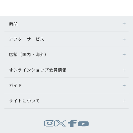
初めてのお客様へ
商品
アフターサービス
アフターサービス
メガネ
会社情報
レンズ
店舗（国内・海外）
アフターサービス
サングラス
会社概要
メガネの保証について
補聴器
オンラインショップ会員情報
店舗検索
メガネの不具合、修理について
コンタクトレンズ
パリミキについて
海外店舗のご案内
補聴器に関するアフターサービス
ガイド
ログイン
グッズ・小物
よくあるご質問
新規会員登録
採用情報
サイトについて
オンラインショップご利用ガイド
メガネの選び方
パリミキについて
お問い合わせ
お問い合わせ
運営会社情報
試着について