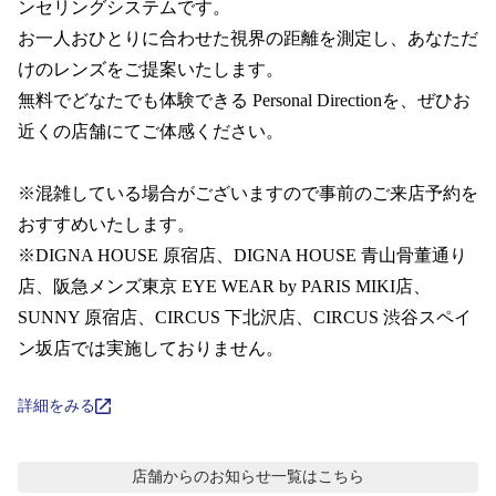
コンテンツを探す
ンセリングシステムです。  

お一人おひとりに合わせた視界の距離を測定し、あなただ
スタッフコンテンツ
けのレンズをご提案いたします。

無料でどなたでも体験できる Personal Directionを、ぜひお
スタッフコンテンツ一覧
近くの店舗にてご体感ください。

コーディネート
※混雑している場合がございますので事前のご来店予約を
おすすめいたします。 

※DIGNA HOUSE 原宿店、DIGNA HOUSE 青山骨董通り
レビュー
店、阪急メンズ東京 EYE WEAR by PARIS MIKI店、 
SUNNY 原宿店、CIRCUS 下北沢店、CIRCUS 渋谷スペイ
ブログ
ン坂店では実施しておりません。
お知らせ
詳細をみる
目のまめちしき
店舗からのお知らせ
一覧はこちら