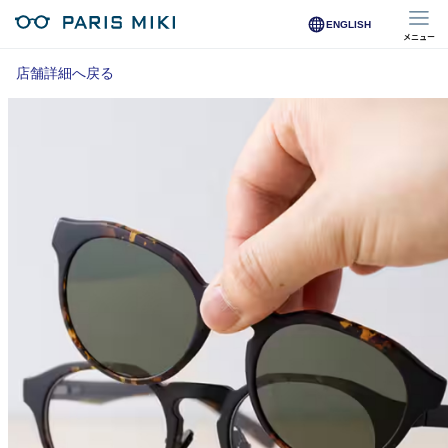
ENGLISH
メニュー
マイページ
店舗詳細へ戻る
Opera Club会員
※店舗で会員登録された方
オンラインショップ会員
※オンラインで会員登録された方
店舗を探す
店舗検索/来店予約
商品を探す
メガネ