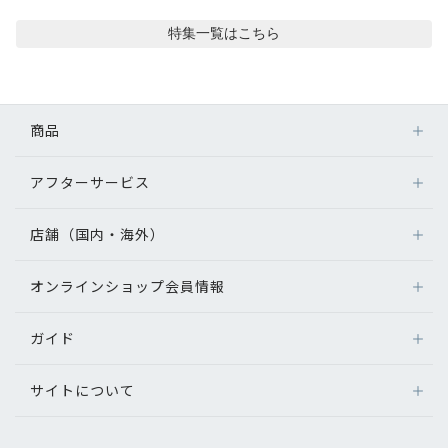
コンテンツを探す
特集
一覧はこちら
スタッフコンテンツ
スタッフコンテンツ一覧
商品
コーディネート
アフターサービス
メガネ
レンズ
店舗（国内・海外）
レビュー
アフターサービス
サングラス
メガネの保証について
補聴器
オンラインショップ会員情報
店舗検索
ブログ
メガネの不具合、修理について
コンタクトレンズ
海外店舗のご案内
補聴器に関するアフターサービス
ガイド
ログイン
グッズ・小物
お知らせ
よくあるご質問
新規会員登録
サイトについて
オンラインショップご利用ガイド
目のまめちしき
メガネの選び方
パリミキについて