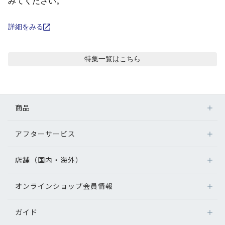
コンテンツを探す
みてください。
スタッフコンテンツ
詳細をみる
スタッフコンテンツ一覧
特集
一覧はこちら
コーディネート
商品
レビュー
アフターサービス
メガネ
ブログ
レンズ
店舗（国内・海外）
アフターサービス
サングラス
メガネの保証について
お知らせ
補聴器
オンラインショップ会員情報
店舗検索
メガネの不具合、修理について
コンタクトレンズ
海外店舗のご案内
補聴器に関するアフターサービス
目のまめちしき
ガイド
ログイン
グッズ・小物