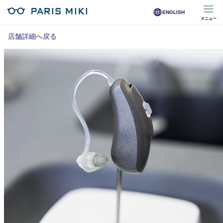
ENGLISH
メニュー
マイページ
店舗詳細へ戻る
Opera Club会員
※店舗で会員登録された方
オンラインショップ会員
※オンラインで会員登録された方
店舗を探す
店舗検索/来店予約
商品を探す
メガネ