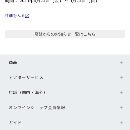
コンテンツを探す
期間： 2025年4月25日（金）～ 5月25日（日）
スタッフコンテンツ
詳細をみる
スタッフコンテンツ一覧
店舗からのお知らせ
一覧はこちら
コーディネート
商品
レビュー
アフターサービス
メガネ
ブログ
レンズ
店舗（国内・海外）
アフターサービス
サングラス
メガネの保証について
お知らせ
補聴器
オンラインショップ会員情報
店舗検索
メガネの不具合、修理について
コンタクトレンズ
海外店舗のご案内
補聴器に関するアフターサービス
目のまめちしき
ガイド
ログイン
グッズ・小物