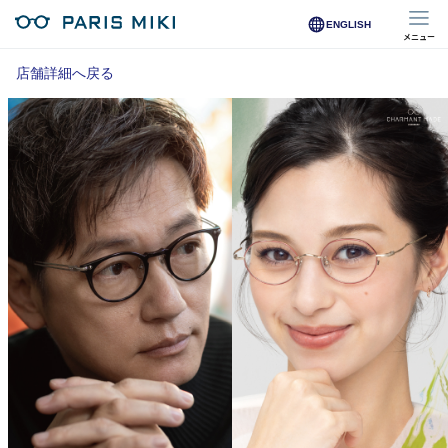
ENGLISH
メニュー
マイページ
店舗詳細へ戻る
Opera Club会員
※店舗で会員登録された方
オンラインショップ会員
※オンラインで会員登録された方
店舗を探す
店舗検索/来店予約
商品を探す
メガネ