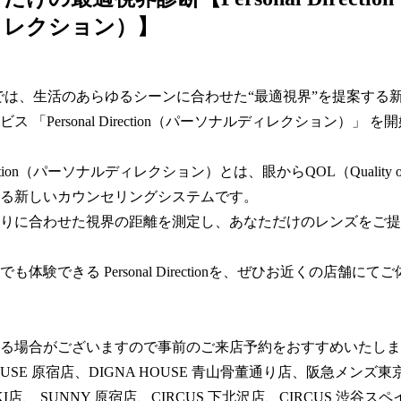
ィレクション）】
MIKIでは、生活のあらゆるシーンに合わせた“最適視界”を提案する
ス 「Personal Direction（パーソナルディレクション）」 
Direction（パーソナルディレクション）とは、眼からQOL（Quality o
る新しいカウンセリングシステムです。  

りに合わせた視界の距離を測定し、あなただけのレンズをご提
も体験できる Personal Directionを、ぜひお近くの店舗にて
る場合がございますので事前のご来店予約をおすすめいたします
OUSE 原宿店、DIGNA HOUSE 青山骨董通り店、阪急メンズ東京 E
 MIKI店、 SUNNY 原宿店、CIRCUS 下北沢店、CIRCUS 渋谷