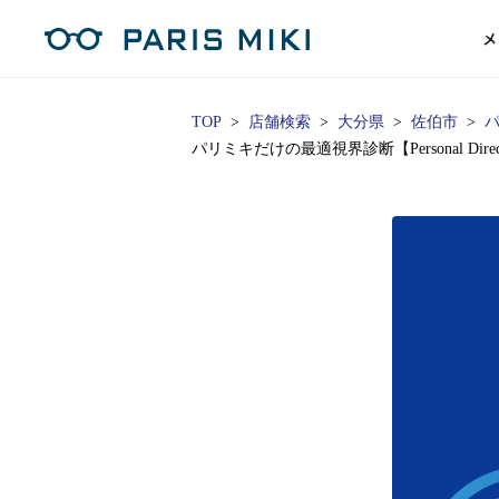
メ
TOP
店舗検索
大分県
佐伯市
パ
パリミキだけの最適視界診断【Personal Di
マイページ
パリミキのスタンダードレンズ
コンタクトレンズ
ハイグレ
コンテ
形から
形から
グッズ
メガネフレーム一覧
サングラス一覧
補聴器TOPページ
スタッ
Opera Club会員
単焦点
花粉
単焦点レンズ
1日使い捨てレンズ
MEN
MEN
「聞こえ」について
※店舗で会員登録された方
ス
遠近両
フェ
遠近両用レンズ
1日使い捨てレンズ（カラー）
WOMEN
WOMEN
ご利用の流れ
オンラインショップ会員
コ
※オンラインで会員登録された方
室内用
SU
スマホイージー
2週間交換レンズ
UNISEX
UNISEX
レ
お手
店舗を探す
室内用（近々・中近）レンズ
2週間交換レンズ（カラー）
KIDS
KIDS
ブ
ムー
店舗検索/来店予約
ブランド一覧を見る
ブランド一覧を見る
お知
商品を探す
目の
メガネ
初め