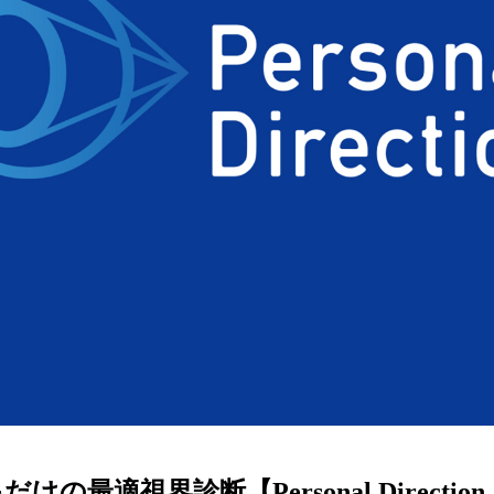
ターサービス
多角形
多角形
報
概要
ミキについて
情報
い合わせ
けの最適視界診断【Personal Directi