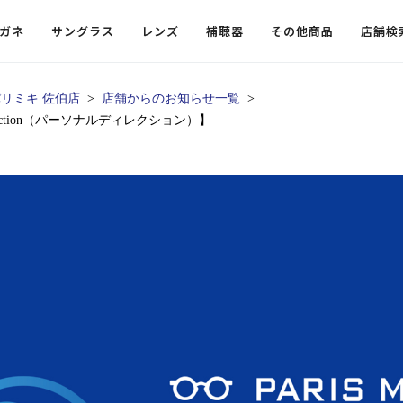
ガネ
サングラス
レンズ
補聴器
その他商品
店舗検
リミキ 佐伯店
店舗からのお知らせ一覧
rection（パーソナルディレクション）】
ードレンズ
ンツを探す
探す
探す
・小物
機能性レンズ
価格から探す
価格から探す
フコンテンツ
レンズ
・飛沫対策メガネ
ウェリントン
ウェリントン
偏光機能レンズ
～￥10,000
～￥10,000
ルテイ
タッフコンテンツ一覧
用レンズ
リシモ猫部
スクエア（四角）
スクエア（四角）
調光レンズ
￥10,001～￥20,000
￥10,001～￥20,000
ゴルフ
ーディネート
（近々・中近）レンズ
N DELIGHT（サンデライト）
ラウンド（丸）
ラウンド（丸）
キャスリーBS Light
￥20,001～￥30,000
￥20,001～￥30,000
抗菌機
ビュー
入れグッズ
ボストン
ボストン
乱視用レンズ
￥30,001～￥40,000
￥30,001～￥40,000
KUMOR
ログ
ミングッズ
フォックス
フォックス
タフクリアコートレンズ
￥40,001～￥50,000
￥40,001～￥50,000
エクスプ
らせ
オーバル
オーバル
￥50,001～
￥50,001～
まめちしき
子ども近視レンズ
ボスリントン
ボスリントン
てのお客様へ
クラウンパント
クラウンパント