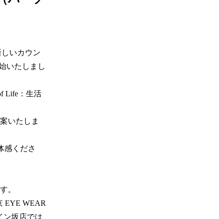
新しいカウン
を開始いたしまし
f Life：生活
案いたしま
ご体感くださ
。 

YE WEAR 
スペイン坂店では