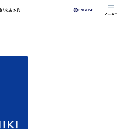
索/来店予約
ENGLISH
メニュー
色から探す
色から探す
お悩みからレンズを探す
ン保護レンズ
ブラック
ブラック
ブラウン
ブラウン
ゴールド
ゴールド
シルバー
シルバー
クリア
クリア
充実のレンズサービス
ピンク
ピンク
グレー
グレー
ホワイト
ホワイト
レッド
レッド
ブルー
ブルー
専用レンズ
イエロー
イエロー
グリーン
グリーン
パープル
パープル
オレンジ
オレンジ
レンズ交換
能付きコートレンズ
レンズの選び方
I 291 くもりにくい
レス レンズ サービス