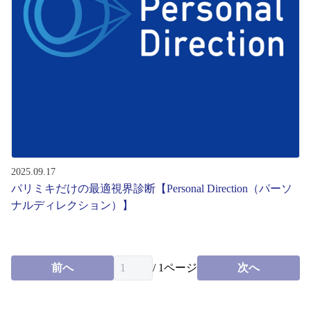
レンズ
サングラス
補聴器
コンタクトレンズ
2025.09.17
パリミキだけの最適視界診断【Personal Direction（パーソ
グッズ・小物
ナルディレクション）】
ブランドを探す
前へ
/
1
ページ
次へ
ブランド一覧