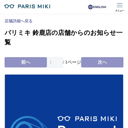
ENGLISH
メニュー
マイページ
店舗詳細へ戻る
パリミキ 鈴鹿店の店舗からのお知らせ一
Opera Club会員
※店舗で会員登録された方
覧
オンラインショップ会員
※オンラインで会員登録された方
前へ
/
1
ページ
次へ
店舗を探す
店舗検索/来店予約
商品を探す
メガネ