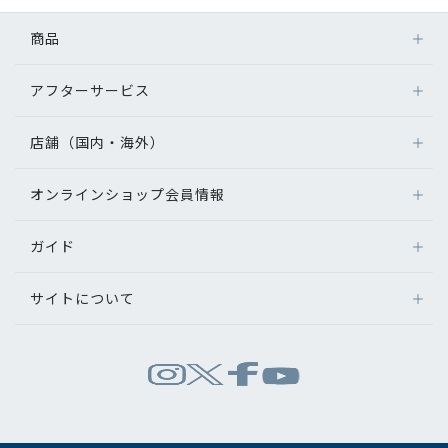
コンテンツを探す
商品
スタッフコンテンツ
アフターサービス
メガネ
スタッフコンテンツ一覧
レンズ
店舗（国内・海外）
アフターサービス
サングラス
コーディネート
メガネの保証について
補聴器
オンラインショップ会員情報
店舗検索
メガネの不具合、修理について
コンタクトレンズ
海外店舗のご案内
レビュー
補聴器に関するアフターサービス
ガイド
ログイン
グッズ・小物
よくあるご質問
新規会員登録
ブログ
サイトについて
オンラインショップご利用ガイド
メガネの選び方
パリミキについて
お知らせ
お問い合わせ
運営会社情報
試着について
推奨環境
目のまめちしき