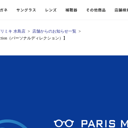
ガネ
サングラス
レンズ
補聴器
その他商品
店舗検
リミキ 水島店
店舗からのお知らせ一覧
rection（パーソナルディレクション）】
ードレンズ
ンツを探す
探す
探す
・小物
機能性レンズ
価格から探す
価格から探す
フコンテンツ
レンズ
・飛沫対策メガネ
ウェリントン
ウェリントン
偏光機能レンズ
～￥10,000
～￥10,000
ルテイ
タッフコンテンツ一覧
用レンズ
リシモ猫部
スクエア（四角）
スクエア（四角）
調光レンズ
￥10,001～￥20,000
￥10,001～￥20,000
ゴルフ
ーディネート
（近々・中近）レンズ
N DELIGHT（サンデライト）
ラウンド（丸）
ラウンド（丸）
キャスリーBS Light
￥20,001～￥30,000
￥20,001～￥30,000
抗菌機
ビュー
入れグッズ
ボストン
ボストン
乱視用レンズ
￥30,001～￥40,000
￥30,001～￥40,000
KUMOR
ログ
ミングッズ
フォックス
フォックス
タフクリアコートレンズ
￥40,001～￥50,000
￥40,001～￥50,000
エクスプ
らせ
オーバル
オーバル
￥50,001～
￥50,001～
まめちしき
子ども近視レンズ
ボスリントン
ボスリントン
てのお客様へ
クラウンパント
クラウンパント