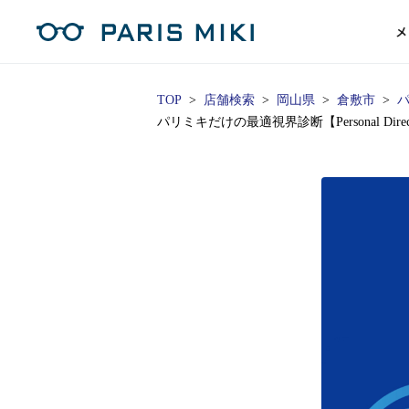
メ
TOP
店舗検索
岡山県
倉敷市
パ
パリミキだけの最適視界診断【Personal Di
マイページ
パリミキのスタンダードレンズ
コンタクトレンズ
ハイグレ
コンテ
形から
形から
グッズ
メガネフレーム一覧
サングラス一覧
補聴器TOPページ
スタッ
Opera Club会員
単焦点
花粉
単焦点レンズ
1日使い捨てレンズ
MEN
MEN
「聞こえ」について
※店舗で会員登録された方
ス
遠近両
フェ
遠近両用レンズ
1日使い捨てレンズ（カラー）
WOMEN
WOMEN
ご利用の流れ
オンラインショップ会員
コ
※オンラインで会員登録された方
室内用
SU
スマホイージー
2週間交換レンズ
UNISEX
UNISEX
レ
お手
店舗を探す
室内用（近々・中近）レンズ
2週間交換レンズ（カラー）
KIDS
KIDS
ブ
ムー
店舗検索/来店予約
ブランド一覧を見る
ブランド一覧を見る
お知
商品を探す
目の
メガネ
初め