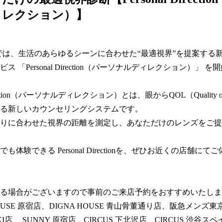
ィレクション）】
MIKIでは、生活のあらゆるシーンに合わせた“最適視界”を提案する
ス 「Personal Direction（パーソナルディレクション）」 
Direction（パーソナルディレクション）とは、眼からQOL（Quality o
る新しいカウンセリングシステムです。  

りに合わせた視界の距離を測定し、あなただけのレンズをご提
も体験できる Personal Directionを、ぜひお近くの店舗にて
る場合がございますので事前のご来店予約をおすすめいたします
OUSE 原宿店、DIGNA HOUSE 青山骨董通り店、阪急メンズ東京 E
 MIKI店、 SUNNY 原宿店、CIRCUS 下北沢店、CIRCUS 渋谷