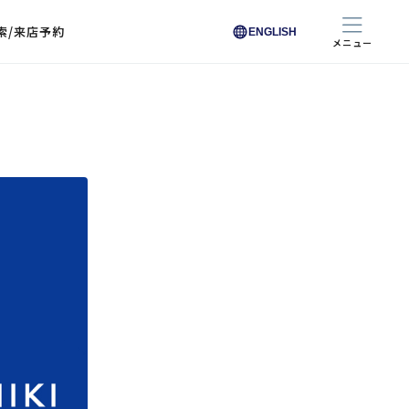
索/来店予約
ENGLISH
メニュー
色から探す
色から探す
お悩みからレンズを探す
ン保護レンズ
ブラック
ブラック
ブラウン
ブラウン
ゴールド
ゴールド
シルバー
シルバー
クリア
クリア
充実のレンズサービス
ピンク
ピンク
グレー
グレー
ホワイト
ホワイト
レッド
レッド
ブルー
ブルー
専用レンズ
イエロー
イエロー
グリーン
グリーン
パープル
パープル
オレンジ
オレンジ
レンズ交換
能付きコートレンズ
レンズの選び方
I 291 くもりにくい
レス レンズ サービス