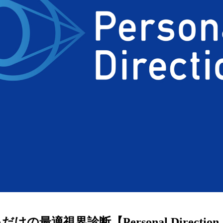
ターサービス
多角形
多角形
報
概要
ミキについて
情報
い合わせ
けの最適視界診断【Personal Directi