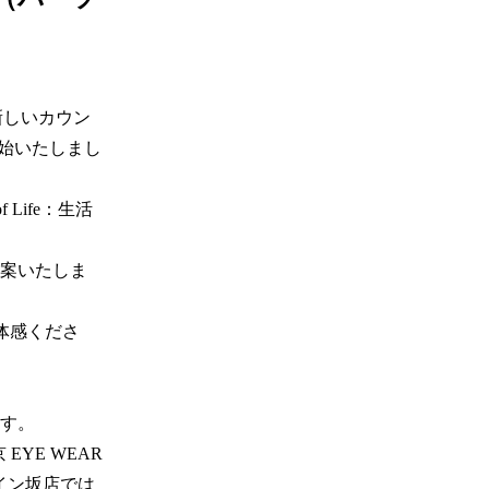
新しいカウン
を開始いたしまし
f Life：生活
案いたしま
ご体感くださ
。 

YE WEAR 
スペイン坂店では