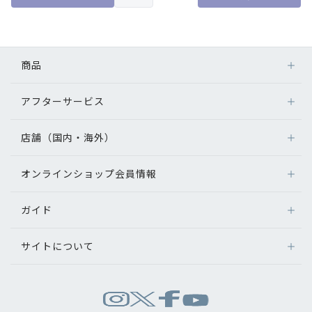
商品
アフターサービス
メガネ
レンズ
店舗（国内・海外）
アフターサービス
サングラス
メガネの保証について
補聴器
オンラインショップ会員情報
店舗検索
メガネの不具合、修理について
コンタクトレンズ
海外店舗のご案内
補聴器に関するアフターサービス
ガイド
ログイン
グッズ・小物
よくあるご質問
新規会員登録
サイトについて
オンラインショップご利用ガイド
メガネの選び方
パリミキについて
お問い合わせ
運営会社情報