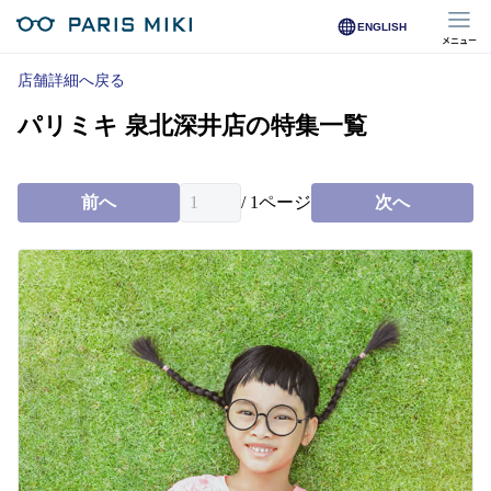
ENGLISH
メニュー
マイページ
店舗詳細へ戻る
パリミキ 泉北深井店の特集一覧
Opera Club会員
※店舗で会員登録された方
前へ
/
1
ページ
次へ
オンラインショップ会員
※オンラインで会員登録された方
店舗を探す
店舗検索/来店予約
商品を探す
メガネ