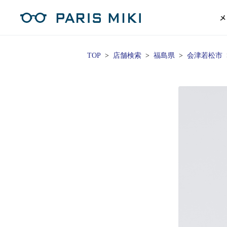
メ
TOP
店舗検索
福島県
会津若松市
マイページ
パリミキのスタンダードレンズ
コンタクトレンズ
ハイグレ
コンテ
形から
形から
グッズ
メガネフレーム一覧
サングラス一覧
補聴器TOPページ
スタッ
Opera Club会員
単焦点
花粉
単焦点レンズ
1日使い捨てレンズ
MEN
MEN
「聞こえ」について
※店舗で会員登録された方
ス
遠近両
フェ
遠近両用レンズ
1日使い捨てレンズ（カラー）
WOMEN
WOMEN
ご利用の流れ
オンラインショップ会員
コ
※オンラインで会員登録された方
室内用
SU
スマホイージー
2週間交換レンズ
UNISEX
UNISEX
レ
お手
店舗を探す
室内用（近々・中近）レンズ
2週間交換レンズ（カラー）
KIDS
KIDS
ブ
ムー
店舗検索/来店予約
ブランド一覧を見る
ブランド一覧を見る
お知
商品を探す
目の
メガネ
初め