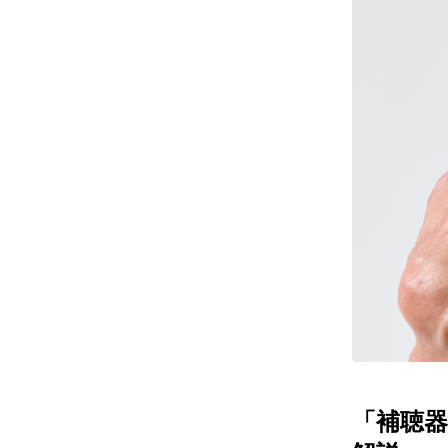
レンズ
アフ
サングラス
会社情
補聴器
会社
コンタクトレンズ
パリ
グッズ・小物
採用
ブランドを探す
お問
ブランド一覧
English
「補聴