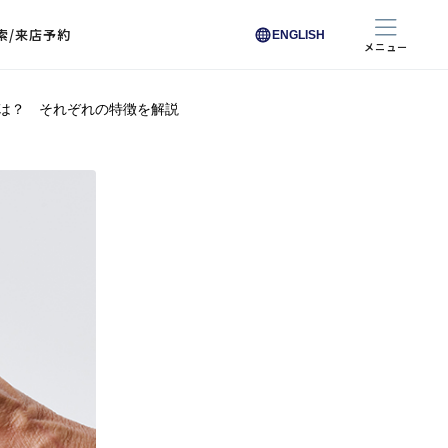
索/来店予約
ENGLISH
メニュー
は？ それぞれの特徴を解説
色から探す
色から探す
お悩みからレンズを探す
ン保護レンズ
ブラック
ブラック
ブラウン
ブラウン
ゴールド
ゴールド
シルバー
シルバー
クリア
クリア
充実のレンズサービス
ピンク
ピンク
グレー
グレー
ホワイト
ホワイト
レッド
レッド
ブルー
ブルー
専用レンズ
イエロー
イエロー
グリーン
グリーン
パープル
パープル
オレンジ
オレンジ
レンズ交換
能付きコートレンズ
レンズの選び方
I 291 くもりにくい
レス レンズ サービス