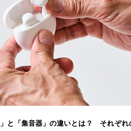
ターサービス
多角形
多角形
報
概要
ミキについて
情報
い合わせ
器」と「集音器」の違いとは？ それぞれ