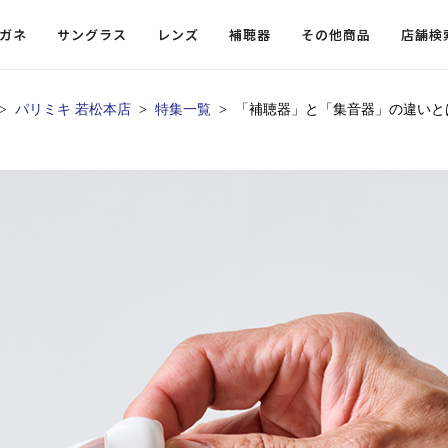
ガネ
サングラス
レンズ
補聴器
その他商品
店舗検
パリミキ 若松本店
特集一覧
「補聴器」と「集音器」の違いと
ードレンズ
ンツを探す
探す
探す
・小物
機能性レンズ
価格から探す
価格から探す
フコンテンツ
レンズ
・飛沫対策メガネ
ウェリントン
ウェリントン
偏光機能レンズ
～￥10,000
～￥10,000
ルテイ
タッフコンテンツ一覧
用レンズ
リシモ猫部
スクエア（四角）
スクエア（四角）
調光レンズ
￥10,001～￥20,000
￥10,001～￥20,000
ゴルフ
ーディネート
（近々・中近）レンズ
N DELIGHT（サンデライト）
ラウンド（丸）
ラウンド（丸）
キャスリーBS Light
￥20,001～￥30,000
￥20,001～￥30,000
抗菌機
ビュー
入れグッズ
ボストン
ボストン
乱視用レンズ
￥30,001～￥40,000
￥30,001～￥40,000
KUMOR
ログ
ミングッズ
フォックス
フォックス
タフクリアコートレンズ
￥40,001～￥50,000
￥40,001～￥50,000
エクスプ
らせ
オーバル
オーバル
￥50,001～
￥50,001～
まめちしき
子ども近視レンズ
ボスリントン
ボスリントン
てのお客様へ
クラウンパント
クラウンパント