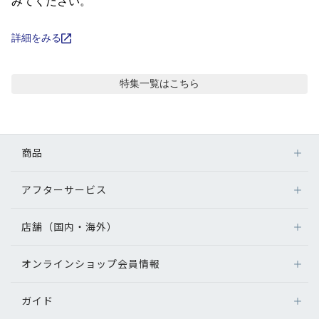
コンテンツを探す
みてください。
スタッフコンテンツ
詳細をみる
スタッフコンテンツ一覧
特集
一覧はこちら
コーディネート
商品
レビュー
アフターサービス
メガネ
ブログ
レンズ
店舗（国内・海外）
アフターサービス
サングラス
メガネの保証について
お知らせ
補聴器
オンラインショップ会員情報
店舗検索
メガネの不具合、修理について
コンタクトレンズ
海外店舗のご案内
補聴器に関するアフターサービス
目のまめちしき
ガイド
ログイン
グッズ・小物