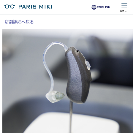
ENGLISH
メニュー
マイページ
店舗詳細へ戻る
Opera Club会員
※店舗で会員登録された方
オンラインショップ会員
※オンラインで会員登録された方
店舗を探す
店舗検索/来店予約
商品を探す
メガネ