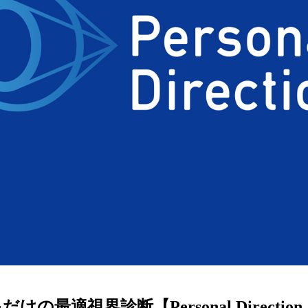
ターサービス
多角形
多角形
報
概要
ミキについて
情報
い合わせ
けの最適視界診断【Personal Directi