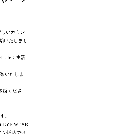
新しいカウン
を開始いたしまし
f Life：生活
案いたしま
ご体感くださ
。 

YE WEAR 
スペイン坂店では