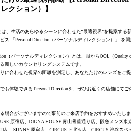
ィレクション）】
MIKIでは、生活のあらゆるシーンに合わせた“最適視界”を提案する
ス 「Personal Direction（パーソナルディレクション）」 
Direction（パーソナルディレクション）とは、眼からQOL（Quality o
る新しいカウンセリングシステムです。  

りに合わせた視界の距離を測定し、あなただけのレンズをご提
も体験できる Personal Directionを、ぜひお近くの店舗にて
る場合がございますので事前のご来店予約をおすすめいたします
OUSE 原宿店、DIGNA HOUSE 青山骨董通り店、阪急メンズ東京 E
 MIKI店、 SUNNY 原宿店、CIRCUS 下北沢店、CIRCUS 渋谷