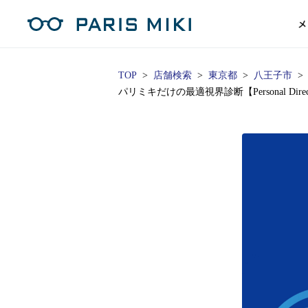
メ
TOP
店舗検索
東京都
八王子市
パリミキだけの最適視界診断【Personal Di
マイページ
パリミキのスタンダードレンズ
コンタクトレンズ
ハイグレ
コンテ
形から
形から
グッズ
メガネフレーム一覧
サングラス一覧
補聴器TOPページ
スタッ
Opera Club会員
単焦点
花粉
単焦点レンズ
1日使い捨てレンズ
MEN
MEN
「聞こえ」について
※店舗で会員登録された方
ス
遠近両
フェ
遠近両用レンズ
1日使い捨てレンズ（カラー）
WOMEN
WOMEN
ご利用の流れ
オンラインショップ会員
コ
※オンラインで会員登録された方
室内用
SU
スマホイージー
2週間交換レンズ
UNISEX
UNISEX
レ
お手
店舗を探す
室内用（近々・中近）レンズ
2週間交換レンズ（カラー）
KIDS
KIDS
ブ
ムー
店舗検索/来店予約
ブランド一覧を見る
ブランド一覧を見る
お知
商品を探す
目の
メガネ
初め