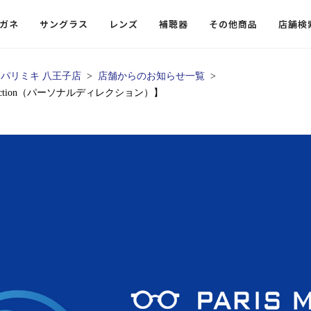
ガネ
サングラス
レンズ
補聴器
その他商品
店舗検
パリミキ 八王子店
店舗からのお知らせ一覧
rection（パーソナルディレクション）】
ードレンズ
ンツを探す
探す
探す
・小物
機能性レンズ
価格から探す
価格から探す
フコンテンツ
レンズ
・飛沫対策メガネ
ウェリントン
ウェリントン
偏光機能レンズ
～￥10,000
～￥10,000
ルテイ
タッフコンテンツ一覧
用レンズ
リシモ猫部
スクエア（四角）
スクエア（四角）
調光レンズ
￥10,001～￥20,000
￥10,001～￥20,000
ゴルフ
ーディネート
（近々・中近）レンズ
N DELIGHT（サンデライト）
ラウンド（丸）
ラウンド（丸）
キャスリーBS Light
￥20,001～￥30,000
￥20,001～￥30,000
抗菌機
ビュー
入れグッズ
ボストン
ボストン
乱視用レンズ
￥30,001～￥40,000
￥30,001～￥40,000
KUMOR
ログ
ミングッズ
フォックス
フォックス
タフクリアコートレンズ
￥40,001～￥50,000
￥40,001～￥50,000
エクスプ
らせ
オーバル
オーバル
￥50,001～
￥50,001～
まめちしき
子ども近視レンズ
ボスリントン
ボスリントン
てのお客様へ
クラウンパント
クラウンパント