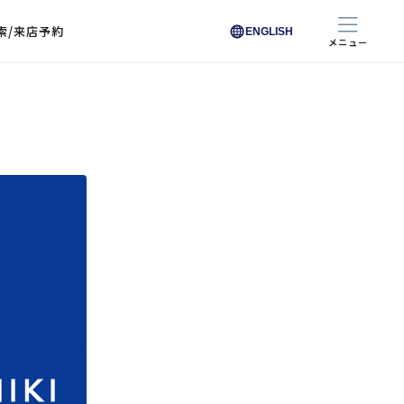
索/来店予約
ENGLISH
メニュー
色から探す
色から探す
お悩みからレンズを探す
ン保護レンズ
ブラック
ブラック
ブラウン
ブラウン
ゴールド
ゴールド
シルバー
シルバー
クリア
クリア
充実のレンズサービス
ピンク
ピンク
グレー
グレー
ホワイト
ホワイト
レッド
レッド
ブルー
ブルー
専用レンズ
イエロー
イエロー
グリーン
グリーン
パープル
パープル
オレンジ
オレンジ
レンズ交換
能付きコートレンズ
レンズの選び方
I 291 くもりにくい
レス レンズ サービス