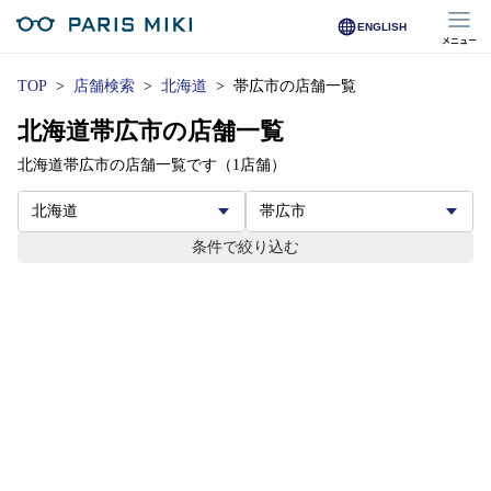
ENGLISH
メニュー
マイページ
TOP
店舗検索
北海道
帯広市の店舗一覧
北海道帯広市の店舗一覧
Opera Club会員
※店舗で会員登録された方
北海道帯広市の店舗一覧です（1店舗）
オンラインショップ会員
※オンラインで会員登録された方
条件で絞り込む
店舗を探す
店舗検索/来店予約
商品を探す
メガネ